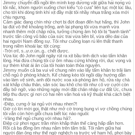
Jimmy chuyển đổi ngồi lên mình kẹp dương vật giữa hai nọng vú
tôi nắc, khom người xuống chơi kiểu “cò cưa” liên tục một lúc lâu,
cho tới khi dòng tinh khí xịt đầy mặt tôi nhầy nhụa trắng xóa mới
chịu ngưng.
Cảm giác đang chín nhừ chợt bị đứt đoạn đến hụt hẩng, thì John
lại đút vô thế khoảng trống, anh lại phạng tôi vừa mạnh vừa
nhanh thêm một chập nữa, tưởng chừng âm hộ tôi bị “banh tành”
trước tấn công vũ bão của sức trai vừa bền bĩ, vừa dẽo dai của
hai người Nam đồng sự. Tôi như cuồng loạn rú lên thất thanh
trong niềm khoái lạc tột cùng:
-Trời ơi!, s..ư.ơ.ùn..g.. chết được.
Vừa lúc đó John ngất ngây rút ra xịt bầu tinh dịch vào tấm khăn
lông. Hai đứa chúng tôi cứ ôm nhau cứng không rời, dục vọng và
sự thèm khát ái ân của tôi hoàn toàn thỏa nguyện.
Jimmy muốn cả ba vui vẻ chung nên vào lấy tấm khăn to trãi làm
chỗ ngủ ở phòng khách. Kế chàng kéo tôi ngồi dậy hướng dẫn
vào làm vệ sinh, anh dội nước xoa xà-phòng âm hộ, rửa ráy chà
xát khắp châu thân, săn sóc lau khô cho tôi như cô vợ cưới còn
đầy bở ngỡ, vào những ngày mới đặt chân nhập cư đất Úc, chưa
tiếp thu được gì nơi có hai nền văn hoá và kỹ thuật khá cách biệt
nhau.
-Điệp, cưng ở lại ngủ với nhau nhen?!
Giờ có lời mời gọi, thật như mở cờ trong bụng vì vợ chồng chúng
tôi vẫn còn hờn giỗi chưa biết lúc nào nguôi:
-Vâng thế ngủ chung với nhau hả?.
Điệp cứ phơi ngực trần nhìn khắp thân thể càng hấp dẫn hơn.
Rồi cả ba đồng ôm nhau nằm trên tấm trãi. Tôi nằm giữa hai
người đàn ông như thể ngờ nghệch ra trước vẻ ham hố, phơi bày