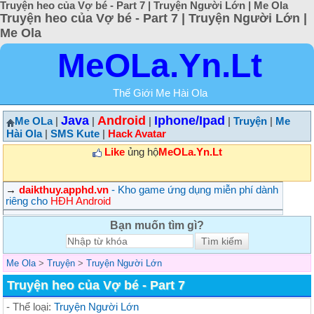
Truyện heo của Vợ bé - Part 7 | Truyện Người Lớn | Me Ola
Truyện heo của Vợ bé - Part 7 | Truyện Người Lớn |
Me Ola
MeOLa.Yn.Lt
Thế Giới Me Hài Ola
Java
Android
Iphone/Ipad
Me OLa
|
|
|
|
Truyện
|
Me
Hài Ola
|
SMS Kute
|
Hack Avatar
Like
ủng hộ
MeOLa.Yn.Lt
→
daikthuy.apphd.vn
- Kho game ứng dụng miễn phí dành
riêng cho
HĐH Android
Bạn muốn tìm gì?
Me Ola
>
Truyện
>
Truyện Người Lớn
Truyện heo của Vợ bé - Part 7
- Thể loại:
Truyện Người Lớn