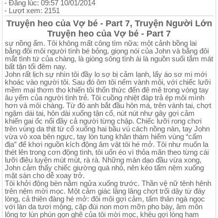
- Đăng lúc: 09:57 10/01/2014
- Lượt xem: 2151
Truyện heo của Vợ bé - Part 7, Truyện Người Lớn
Truyện heo của Vợ bé - Part 7
sự nồng ấm. Tôi không mất công tìm nữa: một cảnh bồng lai
bằng đôi môi người tình bé bỏng, giọng nói của John và bằng đôi
mắt tình tứ của chàng, là giòng sông tình ái là nguồn suối tắm mát
bất tận tối đêm nay.
John rất lịch sự nhìn tôi đầy lo sợ bị cảm lạnh, lấy áo sơ mi mới
khoác vào người tôi. Sau đó ôm tôi nếm vành môi, với chiếc lưỡi
mềm mại thơm tho khiến tôi thổn thức đến đê mê trong vòng tay
âu yếm của người tình trẻ. Tôi cuồng nhiệt đáp trả ép môi mình
hơn và môi chàng. Từ đó anh bắt đầu hôn má, trên vành tai, chợt
ngậm dái tai, hôn dài xuống tận cổ, nút nút như gây gợi cảm
khiến gai ốc nổi đầy cả người từng chập. Chiếc lưỡi rong chơi
trên vùng da thịt từ cổ xuống hai bầu vú cách nồng nàn, tay John
vừa vò xoa bên ngực, tay lòn tung khăn thám hiểm vùng “cấm
địa” để khơi nguồn kích động âm vật tôi hé mở. Tôi như muốn la
thét lên trong cơn động tình, tôi uốn éo vì thỏa mãn theo từng cái
lưỡi điêu luyện mút mút, rà rà. Những màn dạo đầu vừa xong,
John cảm thấy chiếc giường quá nhỏ, nên kéo tấm nệm xuống
mặt sàn cho dễ xoay trở.
Tôi khởi động bèn nằm ngửa xuống trước. Thần vệ nữ tênh hênh
trên nệm mời mọc. Một cảm giác lâng lâng chợt trổi dậy từ đáy
lòng, cả thiên đàng hé mở: đôi môi gợi cảm, tấm thân ngà ngọc
với làn da tươi mộng, cặp đùi non mơn mỡn pho bày, âm môn
lông tơ lún phún gọn ghẽ của tôi mời mọc, khêu gợi lòng ham