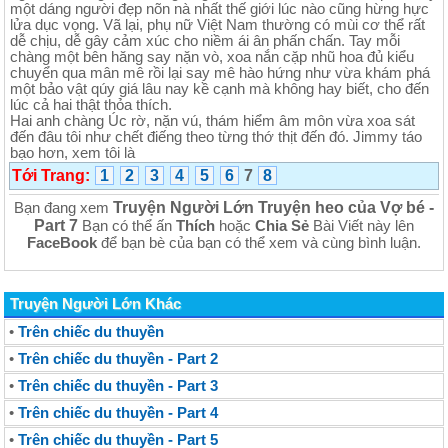
một dáng người đẹp nõn nà nhất thế giới lúc nào cũng hừng hực
lửa dục vọng. Vã lại, phụ nữ Việt Nam thường có mùi cơ thể rất
dễ chịu, dễ gây cảm xúc cho niềm ái ân phấn chấn. Tay mỗi
chàng một bên hăng say nặn vò, xoa nắn cặp nhũ hoa đủ kiểu
chuyển qua mân mê rồi lại say mê hào hứng như vừa khám phá
một bảo vật qúy giá lâu nay kề cạnh mà không hay biết, cho đến
lúc cả hai thật thỏa thích.
Hai anh chàng Úc rờ, nặn vú, thám hiểm âm môn vừa xoa sát
đến đâu tôi như chết điếng theo từng thớ thịt đến đó. Jimmy táo
bạo hơn, xem tôi là
Tới Trang:
1
2
3
4
5
6
7
8
Truyện Người Lớn Truyện heo của Vợ bé -
Bạn đang xem
Part 7
Bạn có thể ấn
Thích
hoặc
Chia Sẻ
Bài Viết này lên
FaceBook
để bạn bè của bạn có thể xem và cùng bình luận.
Truyện Người Lớn Khác
•
Trên chiếc du thuyền
•
Trên chiếc du thuyền - Part 2
•
Trên chiếc du thuyền - Part 3
•
Trên chiếc du thuyền - Part 4
•
Trên chiếc du thuyền - Part 5