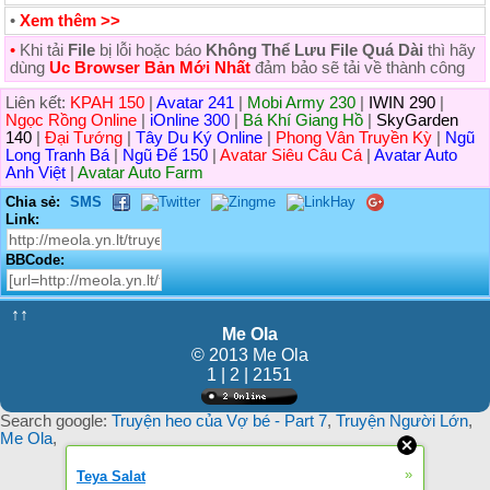
•
Xem thêm >>
•
Khi tải
File
bị lỗi hoặc báo
Không Thể Lưu File Quá Dài
thì hãy
dùng
Uc Browser Bản Mới Nhất
đảm bảo sẽ tải về thành công
Liên kết:
KPAH 150
|
Avatar 241
|
Mobi Army 230
|
IWIN 290
|
Ngọc Rồng Online
|
iOnline 300
|
Bá Khí Giang Hồ
|
SkyGarden
140
|
Đại Tướng
|
Tây Du Ký Online
|
Phong Vân Truyền Kỳ
|
Ngũ
Long Tranh Bá
|
Ngũ Đế 150
|
Avatar Siêu Câu Cá
|
Avatar Auto
Anh Việt
|
Avatar Auto Farm
Chia sẻ:
SMS
Link:
BBCode:
↑↑
Me Ola
© 2013 Me Ola
1 | 2 | 2151
Search google:
Truyện heo của Vợ bé - Part 7
,
Truyện Người Lớn
,
Me Ola
,
»
Teya Salat