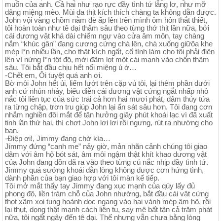
muốn của anh. Cả hai như rạo rực đầy tình tứ lẵng lơ, như mỡ
dâng miệng mèo. Mùi da thịt kích thích chàng ta không dằn được.
John vội vàng chồm nằm đè ấp lên trên mình ôm hôn thắt thiết,
tôi hoàn toàn như tê dại thấm sâu theo từng thớ thịt lần nữa, bởi
cái dương vật khá dài chiếm ngự vào cửa âm môn, tay chàng
nắm “khúc gân” đang cương cứng chà lên, chà xuống giữõa khe
mép l*n nhiều lần, cho thật kích ngất, cố tình làm cho tôi phải điên
lên vì nứng l*n tột độ, mới đâm lọt một cái mạnh vào chốn thâm
sâu. Tôi bắt đầu chịu hết nổi miệng ú ớ…
-Chết em, Ôi tuyệt quá anh ơi.
Bờ môi John hết ủi, liếm lướt trên cặp vú tôi, lại thêm phần dưới
anh cứ nhún nhảy, biểu diễn cái dương vật cứng ngắt nhấp nhô
nắc tôi liên tục của sức trai cả hơn hai mươi phát, dâm thủy tứa
ra từng chập, trơn tru giúp John lại ấn sát sâu hơn. Tôi đang cơn
nhắm nghiền đôi mắt để tận hưởng giây phút khoái lạc vì đã xuất
tinh lần thứ hai, thì chợt John lơi lơi rồi ngưng, rút ra nhường cho
bạn.
-Điệp ơi!, Jimmy đang chờ kìa…
Jimmy đứng “canh me” nảy giờ, mản nhãn cảnh chúng tôi giao
dâm với âm hộ bót sát, âm môi ngậm thật khít khao dương vật
của John đang dồn dã ra vào theo từng cú nắc nhịp đầy tình tứ.
Jimmy quá sướng khoái dằn lòng không được cơn hứng tình,
dành phần của bạn giao hợp với tôi màn kế tiếp.
Tôi mở mắt thấy tay Jimmy đang xục mạnh của qúy lấy đủ
phong độ, liền trám chỗ của John nhường, bắt đầu cái vật cứng
thọt xâm xoi tung hoành dọc ngang vào hai vành mép âm hộ, rồi
lại thụt, dọng thật mạnh cách liên tu, say mê bất tận cả trăm phát
nữa, tôi ngất ngây đến tê dại. Thế nhưng vẫn chưa bằng lòng