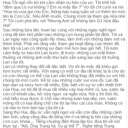
Hoa.Tôi ngủ rốn tới khi cảm nhận nụ hôn của vợ. Tôi khẽ hỏi
“đêm qua có vui không ? Em ra mấy lần ?” Vợ tôi chỉ cười và nói
“Hoa nó vừa gọi cho Em, thông báo sang tuần sẽ có thêm trò mới
tên là Cơn Lốc. Nếu ANh muốn, Chúng mình lại tham gia nữa nhé
?” Tôi cười phá lên, nói “Nhưng Anh sẽ không làm DJ nữa đâu
nhé”.
Sau những bữa tiệc hoan lạc cùng với những ngày nghỉ ngơi
cũng đã làm bớt phần nào những cơn hưng phấn tột đỉnh. Tôi và
Lan ngày nào cũng quấn lấy nhau, làm tình với những đam mê và
thèm khát. Phải nói rằng việc tham gia hoạt động của nhóm đã
làm tôi và Lan có những sự đam mê hơn bao giờ hết. Tôi luôn
cảm thấy tự hào khi Lan bước đi trước những con mắt thèm
thuồng và những ánh mắt như luôn sẵn sàng lao vào lột truồng
Lan của tôi.
Lan có những thay đổi rất đặc biệt. Vợ tôi ăn mặc đã khêu gợi
hơn trước rất nhiều. Vốn nàng có một cơ địa rất khác lạ là cho dù
có con nhưng cơ thể của Lan vẫn không thay đổi nhiều so với hồi
chúng tôi mới cưới. Kể từ sau những cuộc vui vừa rồi, Lan đã
bạo dạn và sexy hơn rất nhiều. Đặc biệt với sự tư vấn nhiệt tình
của Hoa, vợ tôi đã đi mua rất nhiều váy loại mềm rủ, lụa, satin, lại
còn cổ khoét sâu, hở nửa ngực và ngắn nữa. Nội y thì thôi rồi,
chả hiểu mua được ở chỗ nào nhưng toàn loại dây, ren, satin
mỏng rồi có loại đúng chỗ che thì lại như cái cửa màn. Không có
cái nào to hơn bàn tay của tôi cả.
Sáng thứ Hai, đầu óc vẫn nghỉ ngơi và vẫn còn đầy những cảnh
làm tình, văng vẳng đâu đó tiếng rên rỉ và tiếng la hét của những
cơn cực khóai… Tiếng chuông điện thoại lập tức đưa tôi về với
thực tại : “Alô, Ông Trung hả. Vụ gì thế ?” . Nghe tiếng Trung