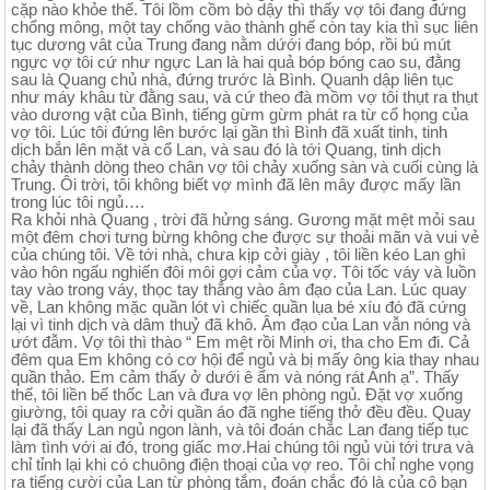
cặp nào khỏe thế. Tôi lồm cồm bò dậy thì thấy vợ tôi đang đứng
chổng mông, một tay chống vào thành ghế còn tay kia thì sục liên
tục dương vât của Trung đang nằm dứới đang bóp, rồi bú mút
ngực vợ tôi cứ như ngực Lan là hai quả bóp bóng cao su, đằng
sau là Quang chủ nhà, đứng trước là Bình. Quanh dập liên tục
như máy khâu từ đằng sau, và cứ theo đà mồm vợ tôi thụt ra thụt
vào dương vật của Bình, tiếng gừm gừm phát ra từ cổ họng của
vợ tôi. Lúc tôi đứng lên bước lại gần thì Bình đã xuất tinh, tinh
dịch bắn lên mặt và cổ Lan, và sau đó là tới Quang, tinh dịch
chảy thành dòng theo chân vợ tôi chảy xuống sàn và cuối cùng là
Trung. Ôi trời, tôi không biết vợ mình đã lên mây được mấy lần
trong lúc tôi ngủ….
Ra khỏi nhà Quang , trời đã hửng sáng. Gương mặt mệt mỏi sau
một đêm chơi tưng bừng không che được sự thoải mãn và vui vẻ
của chúng tôi. Về tới nhà, chưa kịp cởi giày , tôi liền kéo Lan ghì
vào hôn ngấu nghiến đôi môi gợi cảm của vợ. Tôi tốc váy và luồn
tay vào trong váy, thọc tay thẳng vào âm đạo của Lan. Lúc quay
về, Lan không mặc quần lót vì chiếc quần lụa bé xíu đó đã cứng
lại vì tinh dịch và dâm thuỷ đã khô. Âm đạo của Lan vẫn nóng và
ướt đẫm. Vợ tôi thì thào “ Em mệt rồi Minh ơi, tha cho Em đi. Cả
đêm qua Em không có cơ hội để ngủ và bị mấy ông kia thay nhau
quần thảo. Em cảm thấy ở dưới ê ẩm và nóng rát Anh ạ”. Thấy
thế, tôi liền bế thốc Lan và đưa vợ lên phòng ngủ. Đặt vợ xuống
giường, tôi quay ra cởi quần áo đã nghe tiếng thở đều đều. Quay
lại đã thấy Lan ngủ ngon lành, và tôi đoán chắc Lan đang tiếp tục
làm tình với ai đó, trong giấc mơ.Hai chúng tôi ngủ vùi tới trưa và
chỉ tỉnh lại khi có chuông điện thoại của vợ reo. Tôi chỉ nghe vọng
ra tiếng cười của Lan từ phòng tắm, đoán chắc đó là của cô bạn