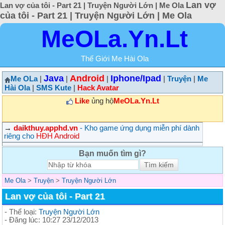
Lan vợ
Lan vợ của tôi - Part 21 | Truyện Người Lớn | Me Ola
của tôi - Part 21 | Truyện Người Lớn | Me Ola
MeOLa.Yn.Lt
Thế Giới Me Hài Ola
Java
Android
Iphone/Ipad
Me OLa
|
|
|
|
Truyện
|
Me
Hài Ola
|
SMS Kute
|
Hack Avatar
Like
ủng hộ
MeOLa.Yn.Lt
→
daikthuy.apphd.vn
- Kho game ứng dụng miễn phí dành
riêng cho
HĐH Android
Bạn muốn tìm gì?
Me Ola
>
Truyện
>
Truyện Người Lớn
Lan vợ của tôi - Part 21
- Thể loại:
Truyện Người Lớn
- Đăng lúc: 10:27 23/12/2013