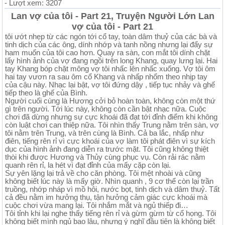
- Lượt xem: 3207
Lan vợ của tôi - Part 21, Truyện Người Lớn Lan
vợ của tôi - Part 21
tôi ướt nhẹp từ các ngón tới cổ tay, toàn dâm thuỷ của các bà và
tinh dịch của các ông, dính nhớp và tanh nồng nhưng lại đẩy sự
ham muốn của tôi cao hơn. Quay ra sàn, con mắt tôi dính chặt
lấy hình ảnh của vợ đang ngồi trên long Khang, quay lưng lại. Hai
tay Khang bóp chặt mông vợ tôi nhấc lên nhấc xuống. Vợ tôi ôm
hai tay vươn ra sau ôm cổ Khang và nhấp nhổm theo nhịp tay
của cậu này. Nhạc lại bật, vợ tôi đứng dậy , tiếp tục nhảy và ghế
tiếp theo là ghế của Bình.
Người cuối cùng là Hương cởi bỏ hoàn toàn, không còn một thứ
gì trên người. Tới lúc này, không còn cần bật nhạc nữa. Cuộc
chơi đã dừng nhưng sự cực khoái đã đạt tới đỉnh điểm khi không
còn luật chơi can thiệp nữa. Tôi nhìn thấy Trung nằm trên sàn, vợ
tôi nằm trên Trung, và trên cùng là Bình. Cả ba lắc, nhấp như
điên, tiếng rên rỉ vì cực khoái của vợ làm tôi phát điên vì sự kích
dục của hình ảnh đang diễn ra trước mặt. Tôi cũng không thiệt
thòi khi được Hương và Thủy cùng phục vụ. Còn rải rác nằm
quanh rên rỉ, la hét vì đạt đỉnh của mấy cặp còn lại.
Sự yên lặng lại trả về cho căn phòng. Tôi mệt nhoài và cũng
không biết lúc này là mấy giờ. Nhìn quanh , 9 cơ thể còn lại trần
truồng, nhớp nháp vì mồ hôi, nước bọt, tinh dịch và dâm thuỷ. Tất
cả đều nằm im hưởng thụ, tận hưởng cảm giác cực khoái mà
cuộc chơi vừa mang lại. Tôi nhắm mắt và ngủ thiếp đi…
Tôi tỉnh khi lại nghe thấy tiếng rên rỉ và gừm gừm từ cổ họng. Tôi
không biết mình ngủ bao lâu, nhưng ý nghĩ đầu tiên là không biết