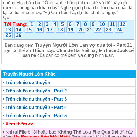
chồng Hoa hớn hở: “Ông rảnh không thì ra café với tôi bây giờ,
mới có thông báo khẩn đây” Nghe giọng hoan hỉ Tôi đoán chắc là
lại có tiết mục mới,: “vụ Cơn Lốc hả, đợi tôi chút ra ngay.”
Qu
Tới Trang:
1
2
3
4
5
6
7
8
9
10
11
12
13
14
15
16
17
18
19
20
21
22
23
24
25
26
Truyện Người Lớn Lan vợ của tôi - Part 21
Bạn đang xem
Bạn có thể ấn
Thích
hoặc
Chia Sẻ
Bài Viết này lên
FaceBook
để
bạn bè của bạn có thể xem và cùng bình luận.
Truyện Người Lớn Khác
•
Trên chiếc du thuyền
•
Trên chiếc du thuyền - Part 2
•
Trên chiếc du thuyền - Part 3
•
Trên chiếc du thuyền - Part 4
•
Trên chiếc du thuyền - Part 5
•
Xem thêm >>
•
Khi tải
File
bị lỗi hoặc báo
Không Thể Lưu File Quá Dài
thì hãy
dùng
Uc Browser Bản Mới Nhất
đảm bảo sẽ tải về thành công