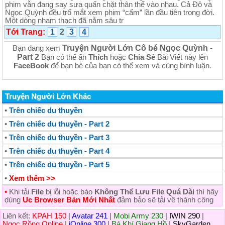
phim vẫn đang say sưa quấn chặt thân thể vào nhau. Cả Đô và
Ngọc Quỳnh đều trố mắt xem phim “cấm” lần đầu tiên trong đời.
Một dòng nham thạch đã nằm sâu tr
Tới Trang:
1
2
3
4
Truyện Người Lớn Cô bé Ngọc Quỳnh -
Bạn đang xem
Part 2
Bạn có thể ấn
Thích
hoặc
Chia Sẻ
Bài Viết này lên
FaceBook
để bạn bè của bạn có thể xem và cùng bình luận.
Truyện Người Lớn Khác
•
Trên chiếc du thuyền
•
Trên chiếc du thuyền - Part 2
•
Trên chiếc du thuyền - Part 3
•
Trên chiếc du thuyền - Part 4
•
Trên chiếc du thuyền - Part 5
•
Xem thêm >>
•
Khi tải
File
bị lỗi hoặc báo
Không Thể Lưu File Quá Dài
thì hãy
dùng
Uc Browser Bản Mới Nhất
đảm bảo sẽ tải về thành công
Liên kết:
KPAH 150
|
Avatar 241
|
Mobi Army 230
|
IWIN 290
|
Ngọc Rồng Online
|
iOnline 300
|
Bá Khí Giang Hồ
|
SkyGarden