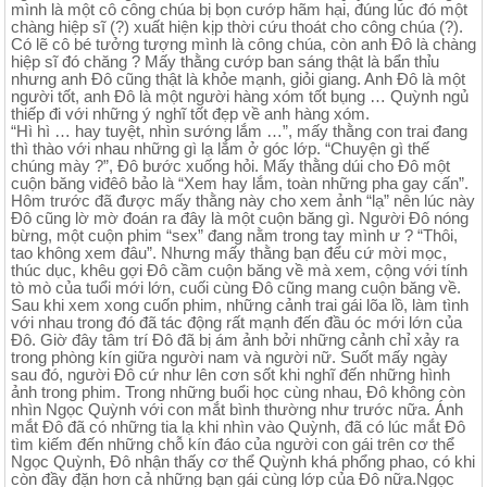
mình là một cô công chúa bị bọn cướp hãm hại, đúng lúc đó một
chàng hiệp sĩ (?) xuất hiện kịp thời cứu thoát cho công chúa (?).
Có lẽ cô bé tưởng tượng mình là công chúa, còn anh Đô là chàng
hiệp sĩ đó chăng ? Mấy thằng cướp ban sáng thật là bẩn thỉu
nhưng anh Đô cũng thật là khỏe mạnh, giỏi giang. Anh Đô là một
người tốt, anh Đô là một người hàng xóm tốt bụng … Quỳnh ngủ
thiếp đi với những ý nghĩ tốt đẹp về anh hàng xóm.
“Hì hì … hay tuyệt, nhìn sướng lắm …”, mấy thằng con trai đang
thì thào với nhau những gì lạ lắm ở góc lớp. “Chuyện gì thế
chúng mày ?”, Đô bước xuống hỏi. Mấy thằng dúi cho Đô một
cuộn băng viđêô bảo là “Xem hay lắm, toàn những pha gay cấn”.
Hôm trước đã được mấy thằng này cho xem ảnh “lạ” nên lúc này
Đô cũng lờ mờ đoán ra đây là một cuộn băng gì. Người Đô nóng
bừng, một cuộn phim “sex” đang nằm trong tay mình ư ? “Thôi,
tao không xem đâu”. Nhưng mấy thằng bạn đểu cứ mời mọc,
thúc dục, khêu gợi Đô cầm cuộn băng về mà xem, cộng với tính
tò mò của tuổi mới lớn, cuối cùng Đô cũng mang cuộn băng về.
Sau khi xem xong cuốn phim, những cảnh trai gái lõa lồ, làm tình
với nhau trong đó đã tác động rất mạnh đến đầu óc mới lớn của
Đô. Giờ đây tâm trí Đô đã bị ám ảnh bởi những cảnh chỉ xảy ra
trong phòng kín giữa người nam và người nữ. Suốt mấy ngày
sau đó, người Đô cứ như lên cơn sốt khi nghĩ đến những hình
ảnh trong phim. Trong những buổi học cùng nhau, Đô không còn
nhìn Ngọc Quỳnh với con mắt bình thường như trước nữa. Ánh
mắt Đô đã có những tia lạ khi nhìn vào Quỳnh, đã có lúc mắt Đô
tìm kiếm đến những chỗ kín đáo của người con gái trên cơ thể
Ngọc Quỳnh, Đô nhận thấy cơ thể Quỳnh khá phổng phao, có khi
còn đầy đặn hơn cả những bạn gái cùng lớp của Đô nữa.Ngọc