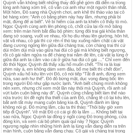
Quỳnh vẫn không biết những thay đổi ghê gớm đã diễn ra trong
lòng anh hàng xóm trẻ, cô vẫn coi anh như một người thân nhất.
Một hôm, Đô sang nhà Quỳnh chơi, anh khẽ thì thào vào tai cô
bé hàng xóm: “Anh có băng phim này hay lắm, nhưng phải bí
mật, đừng để ai biết”. Vẻ bí hiểm của anh ta khiến cô thấy tò mò.
Ngọc Quỳnh cùng anh lên phòng cô, chốt cửa lại rồi mở băng
xem: trên màn hình bắt đầu bộ phim: từng đôi trai gái khỏa thân
đang sờ soạng, vuốt ve nhau, rồi họ dìu nhau lên giường, hôn hít,
vật vã nhau, cô gái thì cứ rên rỉ thò tay xuống nắm chặt cái vật
đang cương ngỏng lên giữa đùi chàng trai, còn chàng trai thì cứ
dúi mồm dúi mũi vào giữa hai đùi cô gái mà không biết ngượng,
rồi cô gái nằm ngửa ra để chàng trai nằm đè lên, cái vật lạ lùng ở
giữa đùi anh ta cắm vào cái ở giữa hai đùi cô gái …” Chỉ xem đến
đó thôi Ngọc Quỳnh đã thấy xấu hổ muốn chết. “Thì ra là loại
phim này à, em không dám xem đâu, bố mẹ biết thì chết đòn”,
Quỳnh xấu hổ kêu lên với Đô, cô nói tiếp “Tắt đi anh, đừng xem
nữa, sao anh hư thế”. Đô đỏ bừng mặt, dục vọng đang bốc lên
trong người Đô như gặp nước lạnh. “Anh biết chúng mình không
nên xem, nhưng chỉ xem một lần này thôi mà Quỳnh, rồi anh sẽ
vứt luôn cuộn băng này đi”. Quỳnh cũng chẳng biết làm thế nào
nữa trước lời đề nghị tha thiết của anh Đô, chẳng lẽ cô lại kêu lên,
bắt anh tắt máy mang cuộn băng kia đi, Quỳnh đành im lặng
không nói gì. Đô mừng lắm, cậu ta thì thào: “Thôi bây giờ xem
tiếp đi Quỳnh”. Vẻ mặt Đô có cái gì đó lạ lắm … Không biết tại
sao nữa, Ngọc Quỳnh lại đồng ý ngồi cùng Đô trong phòng, cửa
đóng kín, và xem cái bộ phim quái quỉ này ? Ngọc Quỳnh
ngượng ngập nhìn những hình ảnh lạ lùng vẫn đang diễn ra trên
màn hình, cuộn băng vẫn đang chạy. Cô gái và chàng trai trong