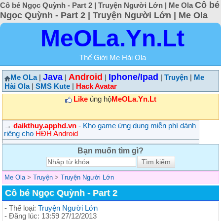
Cô bé
Cô bé Ngọc Quỳnh - Part 2 | Truyện Người Lớn | Me Ola
Ngọc Quỳnh - Part 2 | Truyện Người Lớn | Me Ola
MeOLa.Yn.Lt
Thế Giới Me Hài Ola
Java
Android
Iphone/Ipad
Me OLa
|
|
|
|
Truyện
|
Me
Hài Ola
|
SMS Kute
|
Hack Avatar
Like
ủng hộ
MeOLa.Yn.Lt
→
daikthuy.apphd.vn
- Kho game ứng dụng miễn phí dành
riêng cho
HĐH Android
Bạn muốn tìm gì?
Me Ola
>
Truyện
>
Truyện Người Lớn
Cô bé Ngọc Quỳnh - Part 2
- Thể loại:
Truyện Người Lớn
- Đăng lúc: 13:59 27/12/2013