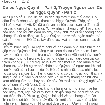
- Lượt xem: 1142
Cô bé Ngọc Quỳnh - Part 2, Truyện Người Lớn Cô
bé Ngọc Quỳnh - Part 2
lại giúp cô cả. Đúng lúc đó Đô đến kịp thời. “Bọn mất dậy”, Đô
gầm lên rồi xông vào giải thoát cho Ngọc Quỳnh. “Bốp, bốp …”,
chỉ bằng vài thế võ, Đô đã quật lăn hai tên cướp cạn ra đất, mặt
hai thằng đầm đìa máu mũi. “Chạy nhanh không chết”, hai thằng
bảo nhau thế rồi lồm cồm bò dậy, chạy như ma đuổi, thoáng chốc
chúng đã cút ra đằng xa. Ngọc Quỳnh nước mắt ngắn nước mắt
dài cảm ơn anh Đô đã ra tay đúng lúc. Hai anh em cùng nhau đi
về nhà.
Đến tối khi đi ngủ, Đô ngẫm nghĩ về tình cảnh buổi trưa khi mình
gặp cảnh Quỳnh bị hai thằng cướp cạn dở trò xâm phạm. Lúc
này, khi nằm một mình trong cảnh đêm vắng, Đô mới thấy người
nao nao. Không hiểu sao Đô lại nghĩ chạm vào ngực con gái có
thích không (?) Tự dưng Đô lại ước đến một lúc nào mình được
chạm tay vào bộ ngực nhỏ nhắn của Quỳnh, bộ ngực mà khi hai
người ngồi gần nhau, nhiều lúc Đô cũng nhìn liếc qua, nhiều lúc
nó cũng ở sát gần Đô nhưng cậu không có cảm giác kích thích lạ
lùng gì cả. Chỉ sau buổi sáng nay, khi bị mấy thằng bạn hư cho
xem những tấm ảnh bậy bạ, lúc này Đô mới có những ý nghĩ vẩn
vơ về con gái, về Ngọc Quỳnh.
Đến tối hôm đó, khi đi ngủ, không như mọi hôm chỉ nghĩ về bài
học ngày mai, nghĩ về kì thi học sinh giỏi sắp tới, nghĩ về hai cô
bạn thân Hà và Phương, Quỳnh lại nghĩ về anh hàng xóm Đô.
Trong lòng cô bé mới lớn này dậy lên một cảm giác khó tả khi
nghĩ về anh hàng xóm. Như một đứa trẻ con, Quỳnh nghĩ rằng