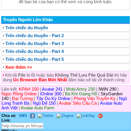
để bạn bè của bạn có thể xem và cùng bình luận.
Truyện Người Lớn Khác
•
Trên chiếc du thuyền
•
Trên chiếc du thuyền - Part 2
•
Trên chiếc du thuyền - Part 3
•
Trên chiếc du thuyền - Part 4
•
Trên chiếc du thuyền - Part 5
•
Xem thêm >>
•
Khi tải
File
bị lỗi hoặc báo
Không Thể Lưu File Quá Dài
thì hãy
dùng
Uc Browser Bản Mới Nhất
đảm bảo sẽ tải về thành công
Liên kết:
KPAH 150
|
Avatar 241
|
Mobi Army 230
|
IWIN 290
|
Ngọc Rồng Online
|
iOnline 300
|
Bá Khí Giang Hồ
|
SkyGarden
140
|
Đại Tướng
|
Tây Du Ký Online
|
Phong Vân Truyền Kỳ
|
Ngũ
Long Tranh Bá
|
Ngũ Đế 150
|
Avatar Siêu Câu Cá
|
Avatar Auto
Anh Việt
|
Avatar Auto Farm
Chia sẻ:
SMS
Link: