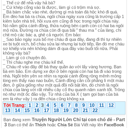
_ Thế cứ để nhà vậy hả bà?
_ Cứ khép cổng vào là được, làm gì có trộm mà sợ.
_ Bà bám chắc vào nhé, đường gì mà toàn đá hộc khó đi quá.
Em đèo hai bà ra chùa, ngôi chùa ngày xưa cũng là trường cấp 1
kiêm luôn nhà trẻ, hồi xưa em cũng đi học trong ngôi chùa này.
Nó nằm giữa cánh đồng, thửa ruộng bên cạnh còn có hai ba ngôi
mộ nữa. Đường ra chùa còn đi qua bãi ” thau ma ” của làng, chi
chit mộ các bác ạ, ghê cả người. Em bảo:
_ Sao bảo ngày xưa bố mẹ cháu đi qua đây, đang đi thì tự nhiên
xe bị tuột xich, bố cháu sửa lại nhưng lại tuột tiếp, lần đó mẹ cháu
sợ khiếp vía nên không dám đi qua đây vào buổi tối nữa. Phải
không vậy bà?
_ Làm gì có chuyện đó.
_ Thì cháu nghe mẹ cháu kể thế.
_ Cháu rẽ vào đây để bà thay quần áo với lấy vàng hương. Bạn
bà em bảo. Em dựng xe đợi ở bên ngoài còn hai bà đi vào trong
nhà. Ngồi trên yên xe nhìn ra ngoài cánh đồng rộng mênh mông
lòng em thấy nao nao buồn, Cánh đồng cằn cỗi phẳng lì một màu
đen, ở giữa giống như một quả đồi nổi bật lên, đó chính là ngôi
chùa của làng với rất nhiều cây cổ thụ quanh năm xanh tốt. Trông
nó như một ốc đảo vậy. Từ nhà của bà X ( tạm gọi bạn của bà
em là như vậy ) ra đến chùa cũng không xa
Tới Trang:
1
2
3
4
5
6
7
8
9
10
11
12
13
14
15
16
17
18
19
20
21
22
Truyện Người Lớn Chỉ tại con chó đẻ - Part
Bạn đang xem
3
Bạn có thể ấn
Thích
hoặc
Chia Sẻ
Bài Viết này lên
FaceBook