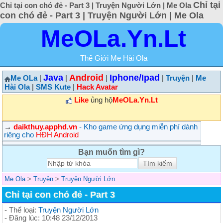
Chỉ tại
Chỉ tại con chó đẻ - Part 3 | Truyện Người Lớn | Me Ola
con chó đẻ - Part 3 | Truyện Người Lớn | Me Ola
MeOLa.Yn.Lt
Thế Giới Me Hài Ola
Java
Android
Iphone/Ipad
Me OLa
|
|
|
|
Truyện
|
Me
Hài Ola
|
SMS Kute
|
Hack Avatar
Like
ủng hộ
MeOLa.Yn.Lt
→
daikthuy.apphd.vn
- Kho game ứng dụng miễn phí dành
riêng cho
HĐH Android
Bạn muốn tìm gì?
Me Ola
>
Truyện
>
Truyện Người Lớn
Chỉ tại con chó đẻ - Part 3
- Thể loại:
Truyện Người Lớn
- Đăng lúc: 10:48 23/12/2013