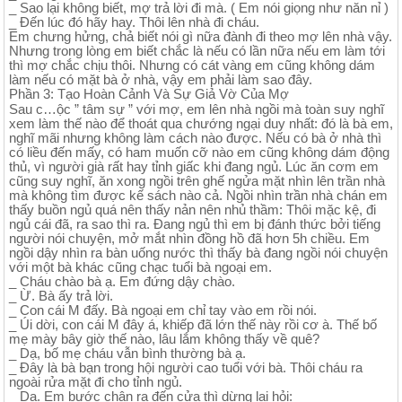
_ Sao lại không biết, mợ trả lời đi mà. ( Em nói giọng như năn nỉ )
_ Đến lúc đó hãy hay. Thôi lên nhà đi cháu.
Em chưng hửng, chả biết nói gì nữa đành đi theo mợ lên nhà vậy.
Nhưng trong lòng em biết chắc là nếu có lần nữa nếu em làm tới
thì mợ chắc chịu thôi. Nhưng có cát vàng em cũng không dám
làm nếu có mặt bà ở nhà, vậy em phải làm sao đây.
Phần 3: Tạo Hoàn Cảnh Và Sự Giả Vờ Của Mợ
Sau c…ộc ” tâm sự ” với mợ, em lên nhà ngồi mà toàn suy nghĩ
xem làm thế nào để thoát qua chướng ngại duy nhất: đó là bà em,
nghĩ mãi nhưng không làm cách nào được. Nếu có bà ở nhà thì
có liều đến mấy, có ham muốn cỡ nào em cũng không dám động
thủ, vì người già rất hay tỉnh giấc khi đang ngủ. Lúc ăn cơm em
cũng suy nghĩ, ăn xong ngồi trên ghế ngửa mặt nhìn lên trần nhà
mà không tìm được kế sách nào cả. Ngồi nhìn trần nhà chán em
thấy buồn ngủ quá nên thấy nản nên nhủ thầm: Thôi mặc kệ, đi
ngủ cái đã, ra sao thì ra. Đang ngủ thì em bị đánh thức bởi tiếng
người nói chuyện, mở mắt nhìn đồng hồ đã hơn 5h chiều. Em
ngồi dậy nhìn ra bàn uống nước thì thấy bà đang ngồi nói chuyện
với một bà khác cũng chạc tuổi bà ngoại em.
_ Cháu chào bà ạ. Em đứng dậy chào.
_ Ừ. Bà ấy trả lời.
_ Con cái M đấy. Bà ngoại em chỉ tay vào em rồi nói.
_ Úi dời, con cái M đây á, khiếp đã lớn thế này rồi cơ à. Thế bố
mẹ mày bây giờ thế nào, lâu lắm không thấy về quê?
_ Dạ, bố mẹ cháu vẫn bình thường bà ạ.
_ Đây là bà bạn trong hội người cao tuổi với bà. Thôi cháu ra
ngoài rửa mặt đi cho tỉnh ngủ.
_ Dạ. Em bước chân ra đến cửa thì dừng lại hỏi: