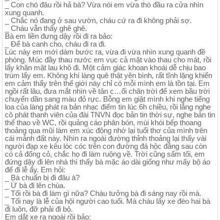
_ Con chó đâu rồi hả bà? Vừa nói em vừa thò đầu ra cửa nhìn
xung quanh.
_ Chắc nó đang ở sau vườn, cháu cứ ra đi không phải sợ.
_ Cháu vẫn thấy ghê ghê.
Bà em liền đưng dậy rồi đi ra bảo:
_ Để bà canh cho, cháu đi ra đi.
Lúc này em mới dám bước ra, vừa đi vừa nhìn xung quanh đề
phòng. Múc đầy thau nước em vục cả mặt vào thau cho mát, rồi
lấy khăn mặt lau khô đi. Một cảm giác khoan khoái dễ chịu bao
trùm lấy em. Không khí làng quê thật yên bình, rất tĩnh lặng khiến
em cảm thấy trên thế giới này chỉ có mỗi mình em là tồn tại. Em
ngồi rất lâu, đưa mắt nhìn về tân c…ối chân trời để xem bầu trời
chuyển dần sang màu đỏ rực. Bỗng em giật mình khi nghe tiếng
loa của làng phát ra bản nhạc điểm tin lúc 6h chiều, rồi lắng nghe
cô phát thanh viên của đài TNVN đọc bản tin thời sự, nghe bản tin
thể thao về WC, rồi quảng cáo phân bón, mùi khói bếp thoang
thoảng qua mũi làm em xúc động nhớ lại tuổi thơ của mình trên
cái mảnh đất này. Nhìn ra ngoài đường thỉnh thoảng lại thấy vài
người đạp xe kêu lóc cóc trên con đường đá hộc đằng sau còn
có cả đống cỏ, chắc họ đi làm ruộng về. Trời cũng sẩm tối, em
đứng dậy đi lên nhà thì thấy bà mặc áo dài giống như mấy bộ áo
để đi lễ ấy. Em hỏi:
_ Bà chuẩn bị đi đâu à?
_ Ừ bà đi lên chùa.
_ Tối rồi bà đi làm gì nữa? Cháu tưởng bà đi sáng nay rồi mà.
_ Tối nay là lễ của hội người cao tuổi. Mà cháu lấy xe đèo hai bà
đi luôn, đỡ phải đi bộ.
Em dắt xe ra ngoài rồi bảo: