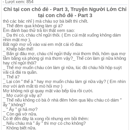
- Lượt xem: 854
Chỉ tại con chó đẻ - Part 3, Truyện Người Lớn Chỉ
tại con chó đẻ - Part 3
thô các bác nhỉ ) mà cháu sợ bà biết thì chết.
_ Thế đêm qua không làm gì à?
Em đánh bạo thử trả lời thật xem sao:
_ Dạ thì có, cháu chỉ ngửi thôi. ( Em cúi mặt xuống không dám
nhìn mặt mợ ).
Bất ngờ mợ vỗ vào vai em một cái rõ đau:
_ Khiếp bẩn thế!
_ Bẩn gì đâu mợ, cháu chỉ ngửi thấy mùi thơm thôi, hôm qua mợ
tắm bằng xà phòng gì mà thơm vậy?_ Thế còn làm gì nữa không
hay chỉ ngửi thôi?
_ Thế mợ muốn cháu còn làm gì nữa, lúc đó cháu hồi hộp suýt
vãi cả đái ra quần.
_ Thế à?
_ Lại còn ” thế à ” hay mợ muốn cháu làm gì nữa vậy? ( Em nhìn
mợ với ánh mắt tò mò hỏi mợ )
Mợ không nói gì quay mặt vào bếp lửa rồi cười.
_ Mợ cười gì vậy ạ?
_ Thế nếu không có bà ở nhà đêm hôm qua liệu cháu có dám ”
ấy ” không?
_ ” Ấy ” gì hả mợ?
_ Còn giả vờ nữa.
Có lẽ đến đây là xong rồi nhưng em bồi thêm:
_ Nếu cháu mà ” ấy ” thì mợ có cho không?
_ Không biết nữa.