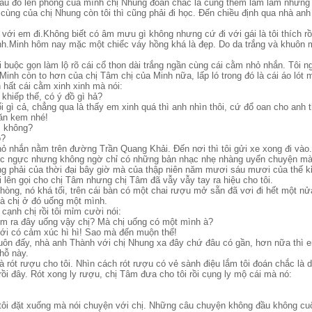
 Sau đó lên phòng của mình chị Nhung đoán chắc là cũng thèm làm lắm nhưng
 cùng của chị Nhung còn tôi thì cũng phải đi học. Đến chiều định qua nhà an
 với em đi.Không biết có âm mưu gì không nhưng cứ đi với gái là tôi thích rồi
h.Minh hôm nay mặc một chiếc váy hồng khá là đẹp. Do da trắng và khuôn m
ồi buộc gọn làm lộ rõ cái cổ thon dài trắng ngần cùng cái cằm nhỏ nhắn. Tôi n
Minh còn to hơn của chị Tâm chị của Minh nữa, lấp ló trong đó là cái áo lót
h hất cái cằm xinh xinh mà nói:
khiếp thế, có ý đồ gì hả?
i gì cả, chẳng qua là thấy em xinh quá thì anh nhìn thôi, cứ đổ oan cho anh t
 ăn kem nhé!
ì không?
o?
ỏ nhắn nằm trên đường Trần Quang Khải. Đến nơi thì tôi gửi xe xong đi vào.
ức ngực nhưng không ngờ chỉ có những bản nhạc nhẹ nhàng uyển chuyện mà 
 phải của thời đại bây giờ mà của thập niên năm mươi sáu mươi của thế k
ại lên gọi cho chị Tâm nhưng chị Tâm đã vẫy vẫy tay ra hiệu cho tôi.
òng, nó khá tối, trên cái bàn có một chai rượu mở sẵn đã vơi đi hết một nửa
 là chị ở đó uống một mình.
 cạnh chị rồi tôi mỉm cười nói:
m ra đây uống vậy chị? Mà chị uống có một mình à?
ới có cảm xúc hì hì! Sao mà đến muộn thế!
 luôn đấy, nhà anh Thành với chị Nhung xa đây chứ đâu có gần, hơn nữa thì 
hỗ này.
ót rượu cho tôi. Nhìn cách rót rượu có vẻ sành điệu lắm tôi đoán chắc là dâ
ồi đây. Rót xong ly rượu, chị Tâm đưa cho tôi rồi cụng ly mộ cái mà nó:
 tôi đặt xuống mà nói chuyện với chị. Những câu chuyện không đầu không cuố