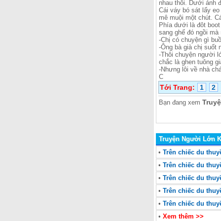
nhau thôi. Dưới ánh 
Cái váy bó sát lấy eo
mê muội một chút. Cái
Phía dưới là đôt boo
sang ghế đó ngồi mà 
-Chị có chuyện gì bu
-Ông bà già chị suốt
-Thôi chuyện người l
chắc là ghen tuông g
-Nhưng lôi về nhà chá
C
Tới Trang:
1
2
Truyệ
Bạn đang xem
Truyện Người Lớn 
•
Trên chiếc du thuy
•
Trên chiếc du thuyề
•
Trên chiếc du thuyề
•
Trên chiếc du thuyề
•
Trên chiếc du thuyề
•
Xem thêm >>