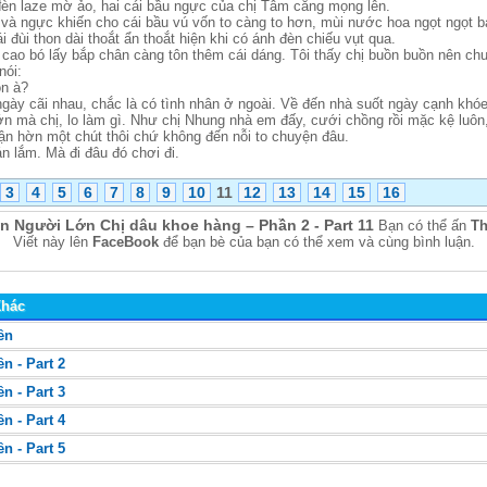
đèn laze mờ ảo, hai cái bầu ngực của chị Tâm căng mọng lên.
 và ngực khiến cho cái bầu vú vốn to càng to hơn, mùi nước hoa ngọt ngọt ba
 đùi thon dài thoắt ẩn thoắt hiện khi có ánh đèn chiếu vụt qua.
t cao bó lấy bắp chân càng tôn thêm cái dáng. Tôi thấy chị buồn buồn nên c
nói:
ồn à?
 ngày cãi nhau, chắc là có tình nhân ở ngoài. Về đến nhà suốt ngày cạnh khó
ớn mà chị, lo làm gì. Như chị Nhung nhà em đấy, cưới chồng rồi mặc kệ luôn,
iận hờn một chút thôi chứ không đến nỗi to chuyện đâu.
n lắm. Mà đi đâu đó chơi đi.
3
4
5
6
7
8
9
10
11
12
13
14
15
16
n Người Lớn Chị dâu khoe hàng – Phần 2 - Part 11
Bạn có thể ấn
Th
Viết này lên
FaceBook
để bạn bè của bạn có thể xem và cùng bình luận.
Khác
ền
n - Part 2
n - Part 3
n - Part 4
n - Part 5