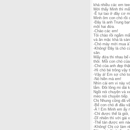
khá nhiều các em teen
Mới thấy Minh thì mấ
-Ê tụi tao ở đây cơ m
Minh ôm con chó rồi 
-Đây là anh Trung bạn
một hai đứa.
-Chào các em!
Tôi chào rồi ngắm m
và ăn mặc khá là sành
-Chó mày mới mua à
-Không! Đây là chó c
săn.
Mấy đứa thi nhau bế 
thôi. Mỗi con chó của 
-Chó của anh đẹp thậ
-Hì chó bé trông vậy 
-Vậy à! Em sợ chó to
-Nó hiền mà em!
Nhìn cái em vi này vớ
lắm. Đôi lông mi dài 
Ngồi nói chuyện và xe
mèo nói chuyện tiếp. 
Chị Nhung cũng đã về 
-Bế con chó đi đâu v
-À ! Em Minh em ấy m
-Chỉ được thế là giỏi,
-Dĩ nhiên thì với gái 
-Thế tán được em nà
-Không! Chị cứ làm n