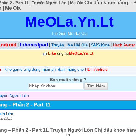
Chị dâu khoe hàng – Ph
hần 2 - Part 11 | Truyện Người Lớn | Me Ola
 | Me Ola
MeOLa.Yn.Lt
Thế Giới Me Hài Ola
ndroid
Iphone/Ipad
|
|
Truyện
|
Me Hài Ola
|
SMS Kute
|
Hack Avatar
Like
ủng hộ
MeOLa.Yn.Lt
n
- Kho game ứng dụng miễn phí dành riêng cho
HĐH Android
Bạn muốn tìm gì?
ruyện Người Lớn
ng – Phần 2 - Part 11
ười Lớn
12/2013
ng – Phần 2 - Part 11, Truyện Người Lớn Chị dâu khoe hàng
11