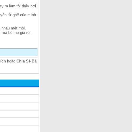
y ra làm tôi thấy hơi
huyển từ ghế của mình
e nhau mệt mỏi.
 mà bố mẹ già rồi,
ích
hoặc
Chia Sẻ
Bài