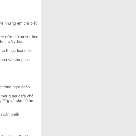
thế nhưng em chí biết
sực nức mùi nước hoa
ên là Vy hỏi:
nó thuộc loại chó
ahua và chó phốc
g trông ngọt ngào
n một quán café chó
g ***g và cho nó ăn.
h xắn phết!