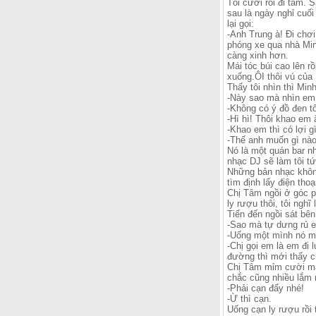
Tôi cười rồi đi tắm.
sau là ngày nghỉ cuối
lại gọi:
-Anh Trung à! Đi chơi
phóng xe qua nhà Min
càng xinh hơn.
Mái tóc búi cao lên r
xuống.ÔI thôi vú của 
Thấy tôi nhìn thì Min
-Này sao mà nhìn em 
-Không có ý đồ đen tố
-Hì hì! Thôi khao em
-Khao em thì có lợi g
-Thế anh muốn gì nà
Nó là một quán bar nh
nhạc DJ sẽ làm tôi t
Những bản nhạc không
tìm định lấy điện tho
Chị Tâm ngồi ở góc ph
ly rượu thôi, tôi nghĩ
Tiến đến ngồi sát bên
-Sao mà tự dưng rủ e
-Uống một mình nó m
-Chị gọi em là em đi
đường thì mới thấy c
Chị Tâm mỉm cười mà r
chắc cũng nhiều lắm r
-Phải cạn đấy nhé!
-Ừ thì cạn.
Uống cạn ly rượu rồi