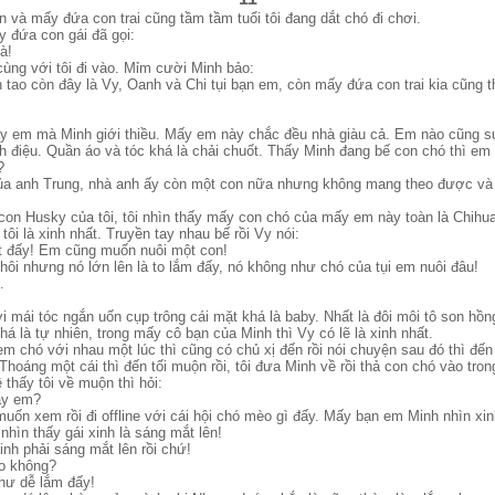
 và mấy đứa con trai cũng tầm tầm tuổi tôi đang dắt chó đi chơi.
y đứa con gái đã gọi:
à!
cùng với tôi đi vào. Mỉm cười Minh bảo:
 tao còn đây là Vy, Oanh và Chi tụi bạn em, còn mấy đứa con trai kia cũng 
ấy em mà Minh giới thiều. Mấy em này chắc đều nhà giàu cả. Em nào cũng 
 điệu. Quần áo và tóc khá là chải chuốt. Thấy Minh đang bế con chó thì em t
?
ủa anh Trung, nhà anh ấy còn một con nữa nhưng không mang theo được và 
con Husky của tôi, tôi nhìn thấy mấy con chó của mấy em này toàn là Chihu
tôi là xinh nhất. Truyền tay nhau bế rồi Vy nói:
t đấy! Em cũng muốn nuôi một con!
thôi nhưng nó lớn lên là to lắm đấy, nó không như chó của tụi em nuôi đâu!
.
i mái tóc ngắn uốn cụp trông cái mặt khá là baby. Nhất là đôi môi tô son hồn
khá là tự nhiên, trong mấy cô bạn của Minh thì Vy có lẽ là xinh nhất.
m chó với nhau một lúc thì cũng có chủ xị đến rồi nói chuyện sau đó thì đế
Thoáng một cái thì đến tối muộn rồi, tôi đưa Minh về rồi thả con chó vào tron
thấy tôi về muộn thì hỏi:
ậy em?
uốn xem rồi đi offline với cái hội chó mèo gì đấy. Mấy bạn em Minh nhìn xin
 nhìn thấy gái xinh là sáng mắt lên!
xinh phải sáng mắt lên rồi chứ!
o không?
hư dễ lắm đấy!