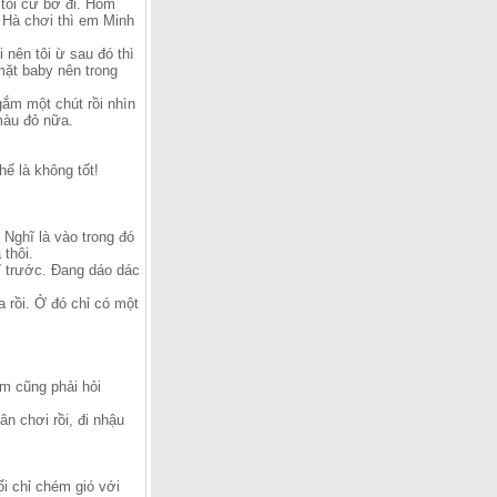
 tôi cứ bơ đi. Hôm
h Hà chơi thì em Minh
 nên tôi ừ sau đó thì
ặt baby nên trong
gắm một chút rồi nhìn
 màu đỏ nữa.
hế là không tốt!
 Nghĩ là vào trong đó
thôi.
ỉ trước. Đang dáo dác
 rồi. Ở đó chỉ có một
em cũng phải hỏi
n chơi rồi, đi nhậu
i chỉ chém gió với