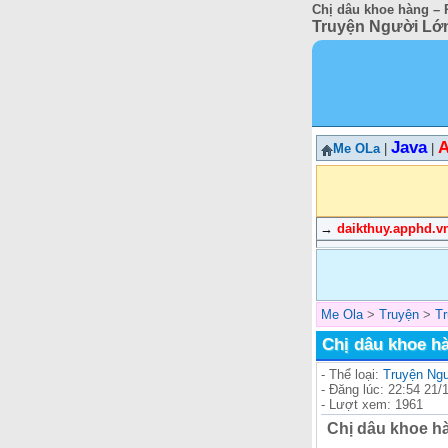
Chị dâu khoe hàng – P
Truyện Người Lớn
Java
A
Me OLa
|
|
→
daikthuy.apphd.v
Me Ola
>
Truyện
>
T
Chị dâu khoe hà
- Thể loại:
Truyện Ng
- Đăng lúc: 22:54 21/
- Lượt xem: 1961
Chị dâu khoe hà