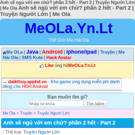
Anh sẽ ngủ với em chứ? phần 2 hết - Part 2 | Truyện Người Lớn
Anh sẽ ngủ với em chứ? phần 2 hết - Part 2 |
| Me Ola
Truyện Người Lớn | Me Ola
MeOLa.Yn.Lt
Thế Giới Me Hài Ola
Java
Android
Iphone/Ipad
Me OLa
|
|
|
|
Truyện
|
Me
Hài Ola
|
SMS Kute
|
Hack Avatar
Like
ủng hộ
MeOLa.Yn.Lt
→
daikthuy.apphd.vn
- Kho game ứng dụng miễn phí dành
riêng cho
HĐH Android
Bạn muốn tìm gì?
Me Ola
>
Truyện
>
Truyện Người Lớn
Anh sẽ ngủ với em chứ? phần 2 hết - Part 2
- Thể loại:
Truyện Người Lớn