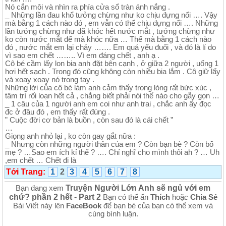
Nó cắn môi và nhìn ra phía cửa sổ tràn ánh nắng .
_ Những lần đau khổ tưởng chừng như ko chịu đựng nổi …. Vậy
mà bằng 1 cách nào đó , em vẫn có thể chịu đựng nổi …. Những
lần tưởng chừng như đã khóc hết nước mắt , tưởng chừng như
ko còn nước mắt để mà khóc nữa … Thế mà bằng 1 cách nào
đó , nước mắt em lại chảy ……. Em quá yếu đuối , và đó là lí do
vì sao em chết …….. Vì em đáng chết , anh ạ .
Cô bé cầm lấy lon bia anh đặt bên cạnh , ở giữa 2 người , uống 1
hơi hết sạch . Trong đó cũng không còn nhiều bia lắm . Cô giữ lấy
và xoay xoay nó trong tay .
Những lời của cô bé làm anh cảm thấy trong lòng rất bức xúc ,
tâm trí rối loạn hết cả , chẳng biết phải nói thế nào cho gẫy gọn …
_ 1 câu của 1 người anh em coi như anh trai , chắc anh ấy đọc
đc ở đâu đó , em thấy rất đúng .
” Cuộc đời cơ bản là buồn , còn sau đó là cái chết ”
…
Giọng anh nhỏ lại , ko còn gay gắt nữa :
_ Nhưng còn những người thân của em ? Còn bạn bè ? Còn bố
mẹ ? …Sao em ích kỉ thế ? …. Chỉ nghĩ cho mình thôi ah ? … Uh
,em chết … Chết đi là
Tới Trang:
1
2
3
4
5
6
7
8
Truyện Người Lớn Anh sẽ ngủ với em
Bạn đang xem
chứ? phần 2 hết - Part 2
Bạn có thể ấn
Thích
hoặc
Chia Sẻ
Bài Viết này lên
FaceBook
để bạn bè của bạn có thể xem và
cùng bình luận.