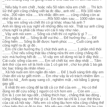
….
_ Nếu bây h em chết , hoặc nếu 50 năm nữa em chết … Thì lịch
sử thế giới cũng chẳng viết lại đc đâu , anh nhỉ …. Rồi 100 năm
nữa , 200 năm nữa …. khi nhắc đến em …. cũng chẳng còn ai
nhớ đó là ai ….. ……………..Rồi 500 năm sau … 1000 năm sau
… Vậy em sống và chết thì có gì khác nhau hả anh ?
Anh im lặng và suy nghĩ về những điều nó nói . Thật sự anh cũng
chưa nghĩ ra phải cãi nhau với cái lí này như nào .
_ Vậy anh nói xem … Sống và chết thì có nghĩa lý gì ? ….
_ Em ngốc thế … Sống là để vui thú … Để hưởng thụ …. Để
cống hiến …. Sống là để được hạnh phúc …. _ Cuối cùng anh
cũng nghĩ ra đc gì đó .
_ Em chỉ cần hưởng thụ 1 chút thôi anh ạ …….. 1 phần nhỏ thôi
……. Chứ nếu sống thật lâu chăng nữa thì em cũng chẳng đủ
sức mà hưởng hết đc …. Vì vậy em sẽ dừng nó lại ở đây thôi …
Cái cuộc sống của em ….. Em sẽ chết lúc em đẹp nhất … Tấm
ảnh thờ của em sẽ là hình của 1 cô gái trẻ , chứ ko phải 1 bà già
tóc bạc trắng da nhăn nheo ….
_ Xã hội nuôi em lớn ngần đó năm … Để 1 buổi sáng tỉnh dậy em
chán đời và tự giết mình … Em như vậy là vô trách nhiệm lắm …
Biết ko hả _ Anh quay sang cô , nghiêm mặt , nói bằng 1 giọng
gay gắt .
_ Ít nhất thì em cũng để lại tất cả cơ thể của em … Họ có thể
dùng nó để cứu sống 1 người có ích hơn em … Còn em ….. .
Em là 1 con bé ngu dốt , chẳng thích học , chẳng thik lao động ,
cũng chẳng say mê thứ gì cả . Em tóm lại chỉ là 1 cục thịt thừa
của cái xã hội này . Nếu em có sống lâu hơn nữa cũng chẳng thể
cống hiến thứ gì đó to lớn . Mà nếu em chết già, thậm chí họ còn