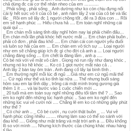
chả dùng đc cái cơ thể nhăn nheo của em ……….
_ Phải sống , phải sống _ Anh dường như ko còn chịu đựng nổi
cái lý hết sức vô lí của cô bé , anh nắm lấy 2 vai của cô bé và lắc
lắc _ Rồi em sẽ lấy đc 1 người chồng tốt , đẻ ra 3 đứa con … Rồi
em sẽ hạnh phúc … Hiểu chưa hả …. Em toàn nghĩ những cái
quái quỉ …
_ Em chán mỗi sáng tỉnh dậy nghĩ hôm nay lại phải chiến đấu…
Em chán mỗi lần phải khóc hết nước mắt … Em chán phải buồn ,
phải cô đơn , phải đau khổ …. Em chán cái con người yếu đuối
và luôn sợ hãi của em … Em chán em vô tích sự … Loại người
như em sẽ chẳng giúp ích đc gì cho đời cả anh ạ … Loại người
chẳng đáng sống … Em chết là đáng lắm , anh ạ ….
Cô bé nói với vẻ mặt vô cảm . Giọng nó run rẩy như đang khóc ,
nhưng nó ko hề khóc … Ko có 1 giọt nước mắt nào cả . .
Anh lấy 2 bàn tay ôm trán . Anh đang cố lấy lại bình tĩnh .
_ Em thường nghĩ mỗi lúc đi ngủ …Giá như em cứ ngủ mãi thế
… Cứ ngủ như thế và ko tỉnh lại nữa … Thế nhưng buổi sáng
hôm sau em lại tỉnh dậy , trông cái mặt mình trong gương già
thêm 1 ít …. và lại bước vào 1 cuộc chiến mới …
_ 20 tuổi mà em toàn suy nghĩ những điều tối tăm thế ? … Sao
em ko nghĩ đến những lúc hạnh phúc .. Sao em ko nghĩ đến
những lúc vui vẻ cười nói …. Chẳng lẽ em ko có những giây phút
như thế ?
_ Có chứ anh .. _ Cô bé cười , nụ cười thật buồn _ … Vui vẻ
hạnh phúc cũng nhiều ……. nhưng làm sao có thể so sánh với
đau khổ …. Giống như mặt trăng và mặt trời anh ạ … Đều khổng
lồ so với mình …. Nhưng kích thước của chúng khác nhau hàng
tỉ lần ….