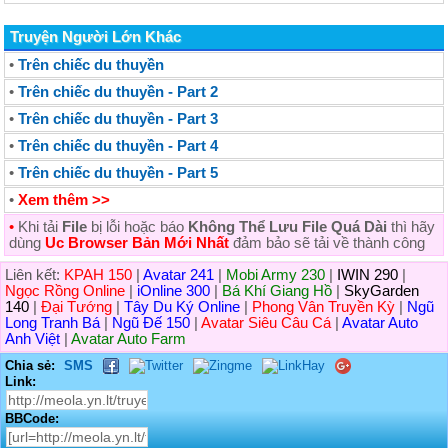
Truyện Người Lớn Khác
•
Trên chiếc du thuyền
•
Trên chiếc du thuyền - Part 2
•
Trên chiếc du thuyền - Part 3
•
Trên chiếc du thuyền - Part 4
•
Trên chiếc du thuyền - Part 5
•
Xem thêm >>
•
Khi tải
File
bị lỗi hoặc báo
Không Thể Lưu File Quá Dài
thì hãy
dùng
Uc Browser Bản Mới Nhất
đảm bảo sẽ tải về thành công
Liên kết:
KPAH 150
|
Avatar 241
|
Mobi Army 230
|
IWIN 290
|
Ngọc Rồng Online
|
iOnline 300
|
Bá Khí Giang Hồ
|
SkyGarden
140
|
Đại Tướng
|
Tây Du Ký Online
|
Phong Vân Truyền Kỳ
|
Ngũ
Long Tranh Bá
|
Ngũ Đế 150
|
Avatar Siêu Câu Cá
|
Avatar Auto
Anh Việt
|
Avatar Auto Farm
Chia sẻ:
SMS
Link:
BBCode: