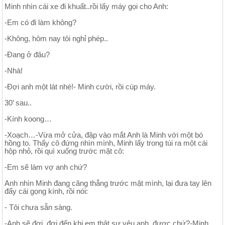
Minh nhìn cái xe đi khuất..rồi lấy máy gọi cho Anh:
-Em có đi làm không?
-Không, hôm nay tôi nghỉ phép..
-Đang ở đâu?
-Nhà!
-Đợi anh một lát nhé!- Minh cười, rồi cúp máy.
30’ sau..
-Kính koong…
-Xoạch…-Vừa mở cửa, đập vào mắt Anh là Minh với một bó
hồng to. Thấy cô đứng nhìn mình, Minh lấy trong túi ra một cái
hộp nhỏ, rồi quì xuống trước mặt cô:
-Em sẽ làm vợ anh chứ?
Anh nhìn Minh đang căng thẳng trước mặt mình, lại đưa tay lên
đẩy cái gọng kính, rồi nói:
- Tôi chưa sẵn sàng.
-Anh sẽ đợi, đợi đến khi em thật sự yêu anh..được chứ?-Minh