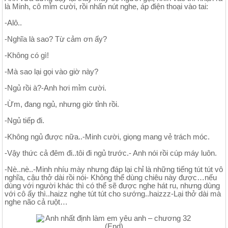
là Minh, cô mỉm cười, rồi nhấn nút nghe, áp điện thoại vào tai:
-Alô..
-Nghĩa là sao? Từ cảm ơn ấy?
-Không có gì!
-Mà sao lại gọi vào giờ này?
-Ngủ rồi à?-Anh hơi mỉm cười.
-Ừm, đang ngủ, nhưng giờ tỉnh rồi.
-Ngủ tiếp đi.
-Không ngủ được nữa..-Minh cười, giọng mang vẻ trách móc.
-Vậy thức cả đêm đi..tôi đi ngủ trước.- Anh nói rồi cúp máy luôn.
-Nè..nè..-Minh nhíu mày nhưng đáp lại chỉ là những tiếng tút tút vô
nghĩa, cậu thở dài rồi nói- Không thể dùng chiêu này được…nếu
dùng với người khác thì có thể sẽ được nghe hát ru, nhưng dùng
với cô ấy thì..haizz nghe tút tút cho sướng..haizzz-Lại thở dài mà
nghe não cả ruột…