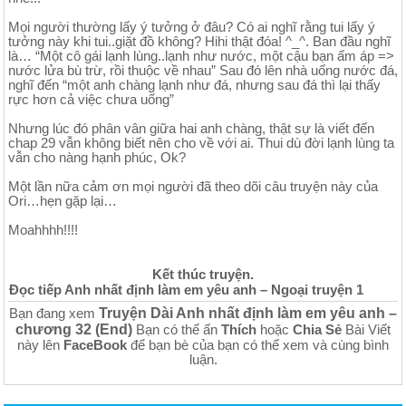
Mọi người thường lấy ý tưởng ở đâu? Có ai nghĩ rằng tui lấy ý
tưởng này khi tui..giặt đồ không? Hihi thật đóa! ^_^. Ban đầu nghĩ
là… “Một cô gái lạnh lùng..lạnh như nước, một cậu bạn ấm áp =>
nước lửa bù trừ, rồi thuộc về nhau” Sau đó lên nhà uống nước đá,
nghĩ đến “một anh chàng lạnh như đá, nhưng sau đá thì lại thấy
rực hơn cả việc chưa uống”
Nhưng lúc đó phân vân giữa hai anh chàng, thật sự là viết đến
chap 29 vẫn không biết nên cho về với ai. Thui dù đời lạnh lùng ta
vẫn cho nàng hạnh phúc, Ok?
Một lần nữa cảm ơn mọi người đã theo dõi câu truyện này của
Ori…hẹn gặp lại…
Moahhhh!!!!
Kết thúc truyện.
Đọc tiếp Anh nhất định làm em yêu anh – Ngoại truyện 1
Truyện Dài Anh nhất định làm em yêu anh –
Bạn đang xem
chương 32 (End)
Bạn có thể ấn
Thích
hoặc
Chia Sẻ
Bài Viết
này lên
FaceBook
để bạn bè của bạn có thể xem và cùng bình
luận.