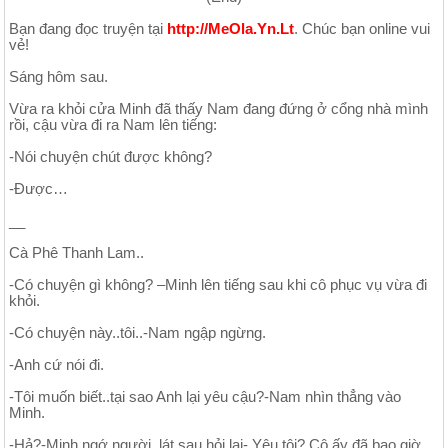
Bạn đang đọc truyện tại
http://MeOla.Yn.Lt
. Chúc bạn online vui
vẻ!
Sáng hôm sau.
Vừa ra khỏi cửa Minh đã thấy Nam đang đứng ở cổng nhà mình
rồi, cậu vừa đi ra Nam lên tiếng:
-Nói chuyện chút được không?
-Được…
__
Cà Phê Thanh Lam..
-Có chuyện gì không? –Minh lên tiếng sau khi cô phục vụ vừa đi
khỏi.
-Có chuyện này..tôi..-Nam ngập ngừng.
-Anh cứ nói đi.
-Tôi muốn biết..tại sao Anh lại yêu cậu?-Nam nhìn thẳng vào
Minh.
-Hả?-Minh ngớ người, lát sau hỏi lại- Yêu tôi? Cô ấy đã bao giờ