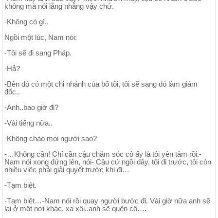
không mà nói lằng nhằng vậy chứ.
-Không có gì..
Ngồi một lúc, Nam nói:
-Tôi sẽ đi sang Pháp.
-Hả?
-Bên đó có một chi nhánh của bố tôi, tôi sẽ sang đó làm giám
đốc..
-Anh..bao giờ đi?
-Vài tiếng nữa..
-Không chào mọi người sao?
-…Không cần! Chỉ cần cậu chăm sóc cô ấy là tôi yên tâm rồi.-
Nam nói xong đứng lên, nói- Cậu cứ ngồi đây, tôi đi trước, tôi còn
nhiều việc phải giải quyết trước khi đi…
-Tạm biệt.
-Tạm biệt…-Nam nói rồi quay người bước đi. Vài giờ nữa anh sẽ
lại ở một nơi khác, xa xôi..anh sẽ quên cô….