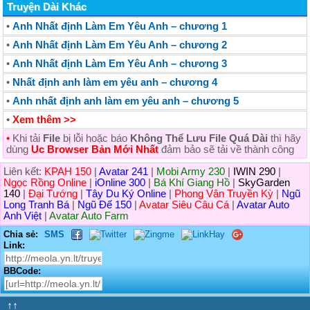
Truyện Dài Khác
•
Anh Nhất định Làm Em Yêu Anh – chương 1
•
Anh Nhất định Làm Em Yêu Anh – chương 2
•
Anh Nhất định Làm Em Yêu Anh – chương 3
•
Nhất định anh làm em yêu anh – chương 4
•
Anh nhất định anh làm em yêu anh – chương 5
•
Xem thêm >>
•
Khi tải
File
bị lỗi hoặc báo
Không Thể Lưu File Quá Dài
thì hãy
dùng
Uc Browser Bản Mới Nhất
đảm bảo sẽ tải về thành công
Liên kết:
KPAH 150
|
Avatar 241
|
Mobi Army 230
|
IWIN 290
|
Ngọc Rồng Online
|
iOnline 300
|
Bá Khí Giang Hồ
|
SkyGarden
140
|
Đại Tướng
|
Tây Du Ký Online
|
Phong Vân Truyền Kỳ
|
Ngũ
Long Tranh Bá
|
Ngũ Đế 150
|
Avatar Siêu Câu Cá
|
Avatar Auto
Anh Việt
|
Avatar Auto Farm
Chia sẻ:
SMS
Link:
BBCode:
↑↑