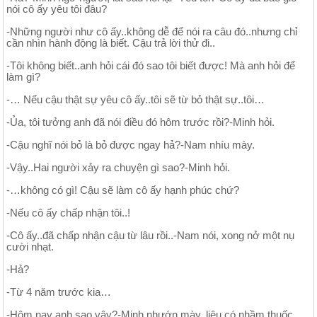
nói cô ấy yêu tôi đâu?
-Những người như cô ấy..không dễ để nói ra câu đó..nhưng chỉ
cần nhìn hành động là biết. Cậu trả lời thử đi..
-Tôi không biết..anh hỏi cái đó sao tôi biết được! Mà anh hỏi để
làm gì?
-… Nếu cậu thật sự yêu cô ấy..tôi sẽ từ bỏ thật sự..tôi…
-Ủa, tôi tưởng anh đã nói điều đó hôm trước rồi?-Minh hỏi.
-Cậu nghĩ nói bỏ là bỏ được ngay hả?-Nam nhíu mày.
-Vậy..Hai người xảy ra chuyện gì sao?-Minh hỏi.
-…không có gì! Cậu sẽ làm cô ấy hạnh phúc chứ?
-Nếu cô ấy chấp nhận tôi..!
-Cô ấy..đã chấp nhận cậu từ lâu rồi..-Nam nói, xong nở một nụ
cười nhạt.
-Hả?
-Từ 4 năm trước kia…
-Hôm nay anh sao vậy?-Minh nhướn mày, liệu có nhầm thuốc