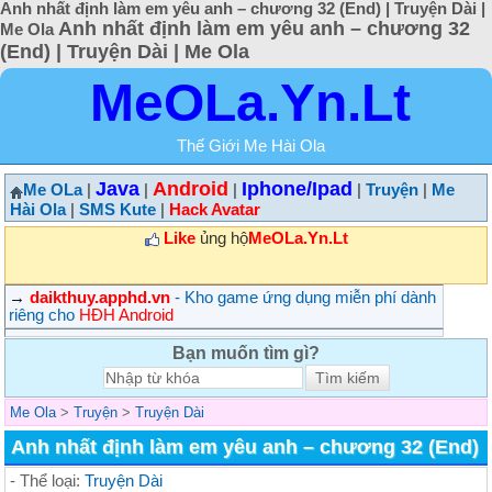
Anh nhất định làm em yêu anh – chương 32 (End) | Truyện Dài |
Anh nhất định làm em yêu anh – chương 32
Me Ola
(End) | Truyện Dài | Me Ola
MeOLa.Yn.Lt
Thế Giới Me Hài Ola
Java
Android
Iphone/Ipad
Me OLa
|
|
|
|
Truyện
|
Me
Hài Ola
|
SMS Kute
|
Hack Avatar
Like
ủng hộ
MeOLa.Yn.Lt
→
daikthuy.apphd.vn
- Kho game ứng dụng miễn phí dành
riêng cho
HĐH Android
Bạn muốn tìm gì?
Me Ola
>
Truyện
>
Truyện Dài
Anh nhất định làm em yêu anh – chương 32 (End)
- Thể loại:
Truyện Dài