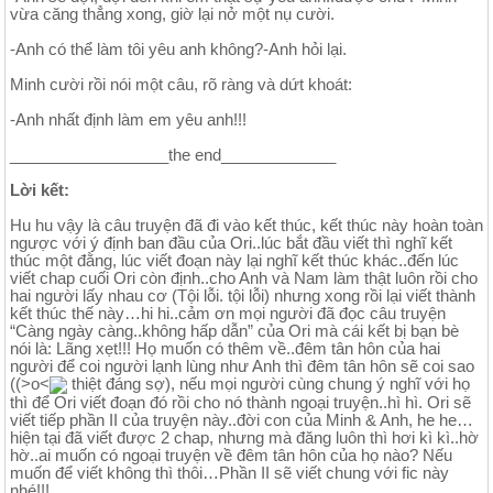
vừa căng thẳng xong, giờ lại nở một nụ cười.
-Anh có thể làm tôi yêu anh không?-Anh hỏi lại.
Minh cười rồi nói một câu, rõ ràng và dứt khoát:
-Anh nhất định làm em yêu anh!!!
__________________the end_____________
Lời kết:
Hu hu vậy là câu truyện đã đi vào kết thúc, kết thúc này hoàn toàn
ngược với ý định ban đầu của Ori..lúc bắt đầu viết thì nghĩ kết
thúc một đằng, lúc viết đoạn này lại nghĩ kết thúc khác..đến lúc
viết chap cuối Ori còn định..cho Anh và Nam làm thật luôn rồi cho
hai người lấy nhau cơ (Tội lỗi. tội lỗi) nhưng xong rồi lại viết thành
kết thúc thế này…hi hi..cảm ơn mọi người đã đọc câu truyện
“Càng ngày càng..không hấp dẫn” của Ori mà cái kết bị bạn bè
nói là: Lãng xẹt!!! Họ muốn có thêm về..đêm tân hôn của hai
người để coi người lạnh lùng như Anh thì đêm tân hôn sẽ coi sao
((>o<
thiệt đáng sợ), nếu mọi người cùng chung ý nghĩ với họ
thì để Ori viết đoạn đó rồi cho nó thành ngoại truyện..hì hì. Ori sẽ
viết tiếp phần II của truyện này..đời con của Minh & Anh, he he…
hiện tại đã viết được 2 chap, nhưng mà đăng luôn thì hơi kì kì..hờ
hờ..ai muốn có ngoại truyện về đêm tân hôn của họ nào? Nếu
muốn để viết không thì thôi…Phần II sẽ viết chung với fic này
nhé!!!