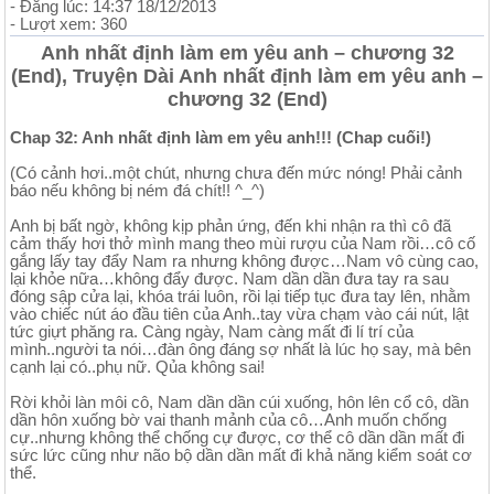
- Đăng lúc: 14:37 18/12/2013
- Lượt xem: 360
Anh nhất định làm em yêu anh – chương 32
(End), Truyện Dài Anh nhất định làm em yêu anh –
chương 32 (End)
Chap 32: Anh nhất định làm em yêu anh!!! (Chap cuối!)
(Có cảnh hơi..một chút, nhưng chưa đến mức nóng! Phải cảnh
báo nếu không bị ném đá chít!! ^_^)
Anh bị bất ngờ, không kịp phản ứng, đến khi nhận ra thì cô đã
cảm thấy hơi thở mình mang theo mùi rượu của Nam rồi…cô cố
gắng lấy tay đẩy Nam ra nhưng không được…Nam vô cùng cao,
lại khỏe nữa…không đẩy được. Nam dần dần đưa tay ra sau
đóng sập cửa lại, khóa trái luôn, rồi lại tiếp tục đưa tay lên, nhằm
vào chiếc nút áo đầu tiên của Anh..tay vừa chạm vào cái nút, lật
tức giựt phăng ra. Càng ngày, Nam càng mất đi lí trí của
mình..người ta nói…đàn ông đáng sợ nhất là lúc họ say, mà bên
cạnh lại có..phụ nữ. Qủa không sai!
Rời khỏi làn môi cô, Nam dần dần cúi xuống, hôn lên cổ cô, dần
dần hôn xuống bờ vai thanh mảnh của cô…Anh muốn chống
cự..nhưng không thể chống cự được, cơ thể cô dần dần mất đi
sức lức cũng như não bộ dần dần mất đi khả năng kiểm soát cơ
thể.