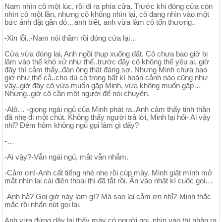
Nam nhìn cô một lúc, rồi đi ra phía cửa. Trước khi đóng cửa còn
nhìn cô một lần, nhưng cô không nhìn lại, cô đang nhìn vào một
bức ảnh đặt gần đó…anh biết, anh vừa làm cô tổn thương..
-Xin lỗi..-Nam nói thầm rồi đóng cửa lại…
Cửa vừa đóng lại, Anh ngồi thụp xuống đất. Cô chưa bao giờ bị
lâm vào thế khó xử như thế..trước đây cô không thể yêu ai, giờ
đây thì cảm thấy..đàn ông thật đáng sợ. Nhưng Minh chưa bao
giờ như thế cả..cho dù có trong bất kì hoàn cảnh nào cũng như
vậy..giờ đây cô vừa muốn gặp Minh, vừa không muốn gặp…
Nhưng..giờ cô cần một người để nói chuyện.
-Alô… -giọng ngái ngủ của Minh phát ra..Anh cảm thấy tinh thần
đã nhẹ đi một chút. Không thấy người trả lời, Minh lại hỏi- Ai vậy
nhỉ? Đêm hôm không ngủ gọi làm gì đấy?
-…
-Ai vậy?-Vẫn ngái ngủ, mắt vẫn nhắm.
-Cảm ơn!-Anh cất tiếng nhè nhẹ rồi cúp máy. Minh giật mình mở
mắt nhìn lại cái điện thoại thì đã tắt rồi. Ấn vào nhật kí cuộc gọi…
-Anh hả? Gọi giờ này làm gì? Mà sao lại cảm ơn nhỉ?-Minh thắc
mắc rồi nhấn nút gọi lại.
Anh vừa đứng dậy lại thấy máy có người gọi, nhìn vào thì nhận ra