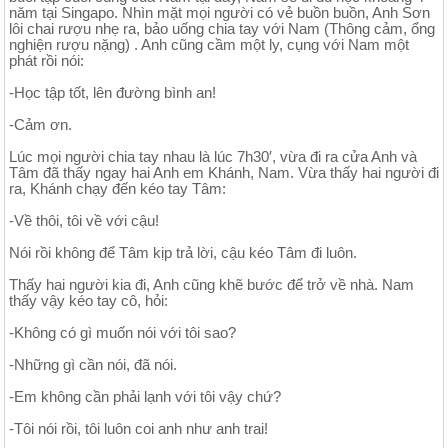
năm tại Singapo. Nhìn mặt mọi người có vẻ buồn buồn, Anh Sơn
lôi chai rượu nhẹ ra, bảo uống chia tay với Nam (Thông cảm, ổng
nghiện rượu nặng) . Anh cũng cầm một ly, cụng với Nam một
phát rồi nói:
-Học tập tốt, lên đường bình an!
-Cảm ơn.
Lúc mọi người chia tay nhau là lúc 7h30′, vừa đi ra cửa Anh và
Tâm đã thấy ngay hai Anh em Khánh, Nam. Vừa thấy hai người đi
ra, Khánh chạy đến kéo tay Tâm:
-Về thôi, tôi về với cậu!
Nói rồi không để Tâm kịp trả lời, cậu kéo Tâm đi luôn.
Thấy hai người kia đi, Anh cũng khẽ bước để trở về nhà. Nam
thấy vậy kéo tay cô, hỏi:
-Không có gì muốn nói với tôi sao?
-Những gì cần nói, đã nói.
-Em không cần phải lạnh với tôi vậy chứ?
-Tôi nói rồi, tôi luôn coi anh như anh trai!