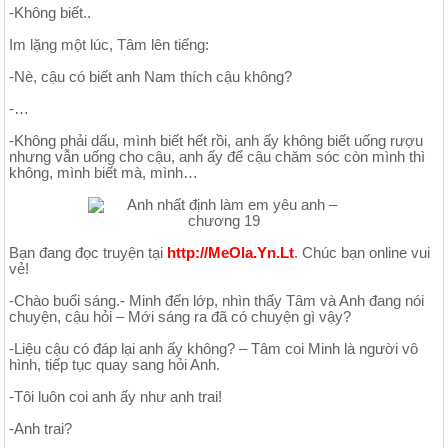
-Không biết..
Im lặng một lúc, Tâm lên tiếng:
-Nè, cậu có biết anh Nam thích cậu không?
-…
-Không phải dấu, mình biết hết rồi, anh ấy không biết uống rượu
nhưng vẫn uống cho cậu, anh ấy để cậu chăm sóc còn mình thì
không, mình biết mà, mình…
Bạn đang đọc truyện tại
http://MeOla.Yn.Lt
. Chúc bạn online vui
vẻ!
-Chào buổi sáng.- Minh đến lớp, nhìn thấy Tâm và Anh đang nói
chuyện, cậu hỏi – Mới sáng ra đã có chuyện gì vậy?
-Liệu cậu có đáp lại anh ấy không? – Tâm coi Minh là người vô
hình, tiếp tục quay sang hỏi Anh.
-Tôi luôn coi anh ấy như anh trai!
-Anh trai?