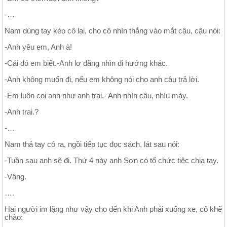
-…
Nam dùng tay kéo cô lại, cho cô nhìn thẳng vào mắt cậu, cậu nói:
-Anh yêu em, Anh à!
-Cái đó em biết.-Anh lơ đãng nhìn đi hướng khác.
-Anh không muốn đi, nếu em không nói cho anh câu trả lời.
-Em luôn coi anh như anh trai.- Anh nhìn cậu, nhíu mày.
-Anh trai.?
-…
Nam thả tay cô ra, ngồi tiếp tục đọc sách, lát sau nói:
-Tuần sau anh sẽ đi. Thứ 4 này anh Sơn có tổ chức tiệc chia tay.
-Vâng.
….
Hai người im lặng như vậy cho đến khi Anh phải xuống xe, cô khẽ
chào: