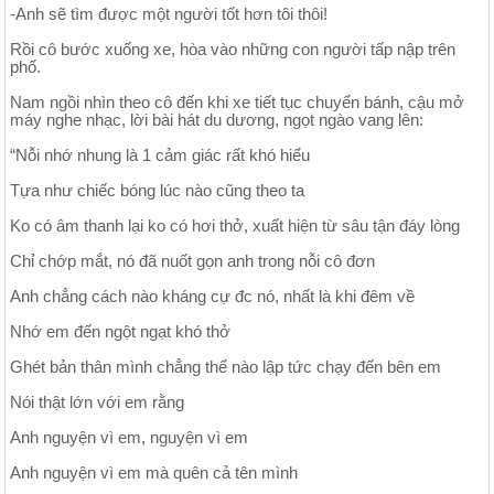
-Anh sẽ tìm được một người tốt hơn tôi thôi!
Rồi cô bước xuống xe, hòa vào những con người tấp nập trên
phố.
Nam ngồi nhìn theo cô đến khi xe tiết tục chuyển bánh, cậu mở
máy nghe nhạc, lời bài hát du dương, ngọt ngào vang lên:
“Nỗi nhớ nhung là 1 cảm giác rất khó hiểu
Tựa như chiếc bóng lúc nào cũng theo ta
Ko có âm thanh lại ko có hơi thở, xuất hiện từ sâu tận đáy lòng
Chỉ chớp mắt, nó đã nuốt gọn anh trong nỗi cô đơn
Anh chẳng cách nào kháng cự đc nó, nhất là khi đêm về
Nhớ em đến ngột ngạt khó thở
Ghét bản thân mình chẳng thể nào lập tức chạy đến bên em
Nói thật lớn với em rằng
Anh nguyện vì em, nguyện vì em
Anh nguyện vì em mà quên cả tên mình