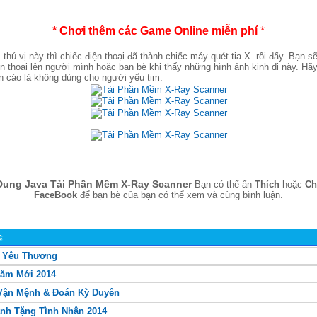
* Chơi thêm các Game Online miễn phí
*
thú vị này thì chiếc điện thoại đã thành chiếc máy quét tia X rồi đấy. Bạn s
điện thoại lên người mình hoặc bạn bè khi thấy những hình ảnh kinh dị này. Hã
ến cáo là không dùng cho người yếu tim.
Dung Java Tải Phần Mềm X-Ray Scanner
Bạn có thể ấn
Thích
hoặc
Ch
FaceBook
để bạn bè của bạn có thể xem và cùng bình luận.
c
i Yêu Thương
ăm Mới 2014
 Vận Mệnh & Đoán Kỳ Duyên
ành Tặng Tình Nhân 2014