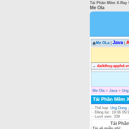
Tải Phần Mềm X-Ray S
Me Ola
Java
A
Me OLa
|
|
→
daikthuy.apphd.v
Me Ola
>
Java
>
Ung
Tải Phần Mềm X
- Thể loại:
Ung Dung 
- Đăng lúc: 19:06 05/
- Lượt xem: 339
Tải Phầ
Tải về miễn phí: