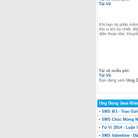
Tải Về
Khi bạn tải phần mềm 
thú vị khi lia chiếc 
điện thoại nhé, khuy
Tải về miễn phí:
Tải Về
Ung 
Bạn đang xem
Ung Dung Java Khá
•
SMS 8/3 - Trao Gử
•
SMS Chúc Mừng N
•
Tử Vi 2014 - Luận
•
SMS Valentine - D