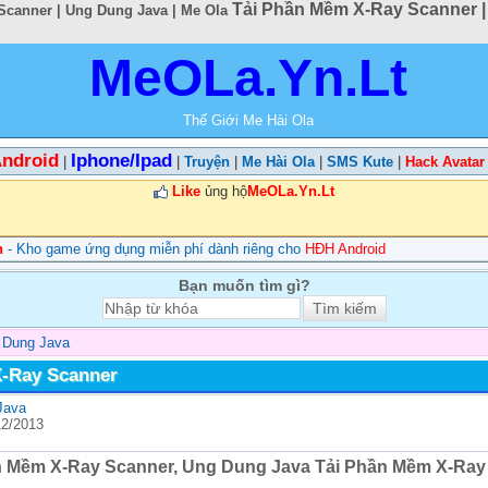
Tải Phần Mềm X-Ray Scanner |
canner | Ung Dung Java | Me Ola
MeOLa.Yn.Lt
Thế Giới Me Hài Ola
ndroid
Iphone/Ipad
|
|
Truyện
|
Me Hài Ola
|
SMS Kute
|
Hack Avatar
Like
ủng hộ
MeOLa.Yn.Lt
n
- Kho game ứng dụng miễn phí dành riêng cho
HĐH Android
Bạn muốn tìm gì?
 Dung Java
-Ray Scanner
Java
12/2013
n Mềm X-Ray Scanner, Ung Dung Java Tải Phần Mềm X-Ray