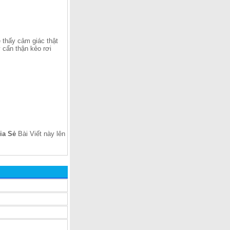
ẽ thấy cảm giác thật
y cẩn thận kẻo rơi
ia Sẻ
Bài Viết này lên