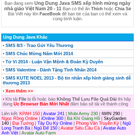
Ung Dung Java SMS xếp hình mừng ngày
Bạn đang xem
nhà giáo Việt Nam 20 - 11
Bạn có thể ấn
Thích
hoặc
Chia Sẻ
Bài Viết này lên
FaceBook
để bạn bè của bạn có thể xem và
cùng bình luận.
Ung Dung Java Khác
•
SMS 8/3 - Trao Gửi Yêu Thương
•
SMS Chúc Mừng Năm Mới 2014
•
Tử Vi 2014 - Luận Vận Mệnh & Đoán Kỳ Duyên
•
SMS Valentine - Dành Tặng Tình Nhân 2014
•
SMS KUTE NOEL 2013 - Bộ tin nhắn xếp hình giáng sinh dễ
thương 2013
•
Xem thêm >>
•
Khi tải
File
bị lỗi hoặc báo
Không Thể Lưu File Quá Dài
thì hãy
dùng
Uc Browser Bản Mới Nhất
đảm bảo sẽ tải về thành công
Liên kết:
KPAH 150
|
Avatar 241
|
Mobi Army 230
|
IWIN 290
|
Ngọc Rồng Online
|
iOnline 300
|
Bá Khí Giang Hồ
|
SkyGarden
140
|
Đại Tướng
|
Tây Du Ký Online
|
Phong Vân Truyền Kỳ
|
Ngũ
Long Tranh Bá
|
Ngũ Đế 150
|
Avatar Siêu Câu Cá
|
Avatar Auto
Anh Việt
|
Avatar Auto Farm