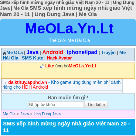
SMS xếp hình mừng ngày nhà giáo Việt Nam 20 - 11 | Ung Dung
SMS xếp hình mừng ngày nhà giáo Việt
Java | Me Ola
Nam 20 - 11 | Ung Dung Java | Me Ola
MeOLa.Yn.Lt
Thế Giới Me Hài Ola
Java
Android
Iphone/Ipad
Me OLa
|
|
|
|
Truyện
|
Me
Hài Ola
|
SMS Kute
|
Hack Avatar
Like
ủng hộ
MeOLa.Yn.Lt
→
daikthuy.apphd.vn
- Kho game ứng dụng miễn phí dành
riêng cho
HĐH Android
Bạn muốn tìm gì?
Me Ola
>
Java
>
Ung Dung Java
SMS xếp hình mừng ngày nhà giáo Việt Nam 20 -
11