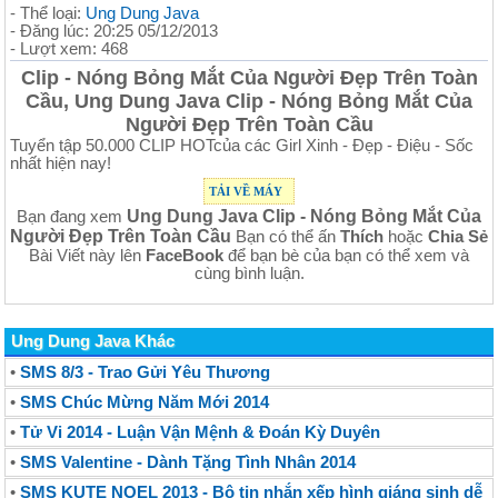
- Thể loại:
Ung Dung Java
- Đăng lúc: 20:25 05/12/2013
- Lượt xem: 468
Clip - Nóng Bỏng Mắt Của Người Đẹp Trên Toàn
Cầu, Ung Dung Java Clip - Nóng Bỏng Mắt Của
Người Đẹp Trên Toàn Cầu
Tuyển tập 50.000 CLIP HOTcủa các Girl Xinh - Đẹp - Điệu - Sốc
nhất hiện nay!
TẢI VỀ MÁY
Ung Dung Java Clip - Nóng Bỏng Mắt Của
Bạn đang xem
Người Đẹp Trên Toàn Cầu
Bạn có thể ấn
Thích
hoặc
Chia Sẻ
Bài Viết này lên
FaceBook
để bạn bè của bạn có thể xem và
cùng bình luận.
Ung Dung Java Khác
•
SMS 8/3 - Trao Gửi Yêu Thương
•
SMS Chúc Mừng Năm Mới 2014
•
Tử Vi 2014 - Luận Vận Mệnh & Đoán Kỳ Duyên
•
SMS Valentine - Dành Tặng Tình Nhân 2014
•
SMS KUTE NOEL 2013 - Bộ tin nhắn xếp hình giáng sinh dễ