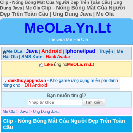
Clip - Nóng Bỏng Mắt Của Người Đẹp Trên Toàn Cầu | Ung
Clip - Nóng Bỏng Mắt Của Người
Dung Java | Me Ola
Đẹp Trên Toàn Cầu | Ung Dung Java | Me Ola
MeOLa.Yn.Lt
Thế Giới Me Hài Ola
Java
Android
Iphone/Ipad
Me OLa
|
|
|
|
Truyện
|
Me
Hài Ola
|
SMS Kute
|
Hack Avatar
Like
ủng hộ
MeOLa.Yn.Lt
→
daikthuy.apphd.vn
- Kho game ứng dụng miễn phí dành
riêng cho
HĐH Android
Bạn muốn tìm gì?
Me Ola
>
Java
>
Ung Dung Java
Clip - Nóng Bỏng Mắt Của Người Đẹp Trên Toàn
Cầu