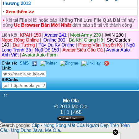
thương 2013
•
Xem thêm >>
•
Khi tải
File
bị lỗi hoặc báo
Không Thể Lưu File Quá Dài
thì hãy
dùng
Uc Browser Bản Mới Nhất
đảm bảo sẽ tải về thành công
Liên kết:
KPAH 150
|
Avatar 241
|
Mobi Army 230
|
IWIN 290
|
Ngọc Rồng Online
|
iOnline 300
|
Bá Khí Giang Hồ
|
SkyGarden
140
|
Đại Tướng
|
Tây Du Ký Online
|
Phong Vân Truyền Kỳ
|
Ngũ
Long Tranh Bá
|
Ngũ Đế 150
|
Avatar Siêu Câu Cá
|
Avatar Auto
Anh Việt
|
Avatar Auto Farm
Chia sẻ:
SMS
Link:
BBCode:
↑↑
Me Ola
© 2013 Me Ola
1 | 1 | 468
Search google:
Clip - Nóng Bỏng Mắt Của Người Đẹp Trên Toàn
Cầu
,
Ung Dung Java
,
Me Ola
,