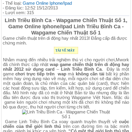
- Thể loại:
Game Online Iphone/Ipad
- Đăng lúc: 12:52 15/12/2013
- Lượt xem: 315
Linh Triều Bình Ca - Wapgame Chiến Thuật Số 1,
Game Online Iphone/Ipad Linh Triều Bình Ca -
Wapgame Chiến Thuật Số 1
Game chiến thuật trên di động hay nhất 2013! Đẳng cấp đã được
chứng minh.
TẢI VỀ MÁY
Nhằm mang đến nhiều trải nghiệm thú vị cho người chơi,Mwork
đã chính thức cập nhật
wap game
chiến thật trên di động hay
nhất 2012
sử dụng card
–
Linh Triều Bình Ca
. Đây là một
game
chơi trực tiếp trên wap
mà
không cần tải
bất kỳ phần
mềm hay ứng dụng nào về máy, mỗi người chơi sẽ đại diện cho
một quân đoàn, là chủ nhân của các quân bài (card), thực hiện
các hoạt động sưu tập, tìm kiếm, kết hợp, sử dụng card để chiến
đấu. Mô hình này đã có mặt ở Nhật Bản từ lâu nhưng đây là lần
đầu tiên được đưa vào thị trường Wapgame Việt Nam. Mặc dù
game kén người chơi nhưng một khi đã chơi thì không thể nào
bỏ qua được, thu hút người chơi từng chi tiết.
Game Linh Triều Bình Ca xoay quanh truyền thuyết về
cuộc
chiến của thế giới linh thú
trên con đường tìm ra bậc minh
quân, giành lại khúc ca yên bình..
“Có một thế giới linh thú tồn