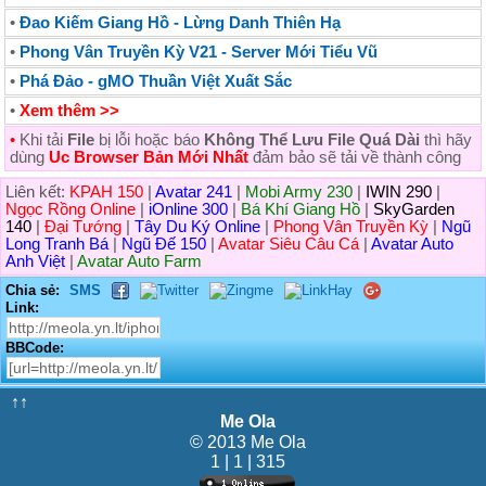
•
Đao Kiếm Giang Hồ - Lừng Danh Thiên Hạ
•
Phong Vân Truyền Kỳ V21 - Server Mới Tiểu Vũ
•
Phá Đảo - gMO Thuần Việt Xuất Sắc
•
Xem thêm >>
•
Khi tải
File
bị lỗi hoặc báo
Không Thể Lưu File Quá Dài
thì hãy
dùng
Uc Browser Bản Mới Nhất
đảm bảo sẽ tải về thành công
Liên kết:
KPAH 150
|
Avatar 241
|
Mobi Army 230
|
IWIN 290
|
Ngọc Rồng Online
|
iOnline 300
|
Bá Khí Giang Hồ
|
SkyGarden
140
|
Đại Tướng
|
Tây Du Ký Online
|
Phong Vân Truyền Kỳ
|
Ngũ
Long Tranh Bá
|
Ngũ Đế 150
|
Avatar Siêu Câu Cá
|
Avatar Auto
Anh Việt
|
Avatar Auto Farm
Chia sẻ:
SMS
Link:
BBCode:
↑↑
Me Ola
© 2013 Me Ola
1 | 1 | 315