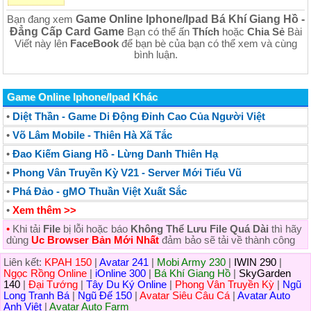
Game Online Iphone/Ipad Bá Khí Giang Hồ -
Bạn đang xem
Đẳng Cấp Card Game
Bạn có thể ấn
Thích
hoặc
Chia Sẻ
Bài
Viết này lên
FaceBook
để bạn bè của bạn có thể xem và cùng
bình luận.
Game Online Iphone/Ipad Khác
•
Diệt Thần - Game Di Động Đỉnh Cao Của Người Việt
•
Võ Lâm Mobile - Thiên Hà Xã Tắc
•
Đao Kiếm Giang Hồ - Lừng Danh Thiên Hạ
•
Phong Vân Truyền Kỳ V21 - Server Mới Tiểu Vũ
•
Phá Đảo - gMO Thuần Việt Xuất Sắc
•
Xem thêm >>
•
Khi tải
File
bị lỗi hoặc báo
Không Thể Lưu File Quá Dài
thì hãy
dùng
Uc Browser Bản Mới Nhất
đảm bảo sẽ tải về thành công
Liên kết:
KPAH 150
|
Avatar 241
|
Mobi Army 230
|
IWIN 290
|
Ngọc Rồng Online
|
iOnline 300
|
Bá Khí Giang Hồ
|
SkyGarden
140
|
Đại Tướng
|
Tây Du Ký Online
|
Phong Vân Truyền Kỳ
|
Ngũ
Long Tranh Bá
|
Ngũ Đế 150
|
Avatar Siêu Câu Cá
|
Avatar Auto
Anh Việt
|
Avatar Auto Farm