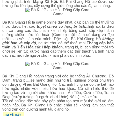
hướng phát triển
Mạng Xã Hội
, Bá Khí Giang Hồ tạo được sự
tương tác liên tục, xây dựng thế giới riêng cho các đại anh hùng.
Bá Khí Giang Hồ là game online duy nhất, giúp bạn có thể thưởng
thức được hết các
tuyệt chiêu võ học, bí tịch.
..linh ảo, kì diệu
chỉ có trong các tác phẩm kiếm hiệp bằng cách sắp xếp thành
những chiêu thức liên hoàn (Combo) một cách dễ dàng và đẹp
mắt theo sở thích của mình. Đặc biệt, Bá Khí Giang Hồ
không
giới hạn về cấp độ
, người chơi có thể thoải mái
Thăng cấp bản
thân
và
Tiến Hóa các Hiệp khách
, trang bị, bí tịch đồng thời trò
chơi sẽ liên tục được nâng cấp thêm các thử thách và tính năng
đặc sắc mới để người chơi khám phá và chinh phục
Bá Khí Giang Hồ hoành tráng với các hệ thống Ải, Chương, Đồ
Dám, trang bị,...sẽ mang đến những trải nghiệm phong phú trên
con đường Phiêu Bạt Giang Hồ. Các anh hùng sẽ có thể kết hảo
hữu ngẫu nhiên với nhiều hữu hảo khác. Có rất nhiều thứ để
tương tác với người chơi khác như : Áp Tiêu, Cướp Tiêu, Tranh
Đoạt (cướp tướng từ người chơi khác),Nô Lệ, Hảo Hữu…
Tất cả những đặc sắc này góp phần tạo nen một thế giới võ lâm
hoàn hảo, Bá Khí Giang Hồ chắc chắn sẽ không làm bạn thất
vọng trên con đường hành tẩu giang hồ.
TẢI VỀ MÁY