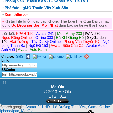
•
Phong Vân Truyền Kỳ V21 - Server Mới Tiểu Vũ
•
Phá Đảo - gMO Thuần Việt Xuất Sắc
•
Xem thêm >>
•
Khi tải
File
bị lỗi hoặc báo
Không Thể Lưu File Quá Dài
thì hãy
dùng
Uc Browser Bản Mới Nhất
đảm bảo sẽ tải về thành công
Liên kết:
KPAH 150
|
Avatar 241
|
Mobi Army 230
|
IWIN 290
|
Ngọc Rồng Online
|
iOnline 300
|
Bá Khí Giang Hồ
|
SkyGarden
140
|
Đại Tướng
|
Tây Du Ký Online
|
Phong Vân Truyền Kỳ
|
Ngũ
Long Tranh Bá
|
Ngũ Đế 150
|
Avatar Siêu Câu Cá
|
Avatar Auto
Anh Việt
|
Avatar Auto Farm
Chia sẻ:
SMS
Link:
BBCode:
↑↑
Me Ola
© 2013 Me Ola
1 | 2 | 312
Search google:
Avatar 241 HD - Lễ Đường Tình Yêu
,
Game Online
Iphone/Ipad
,
Me Ola
,