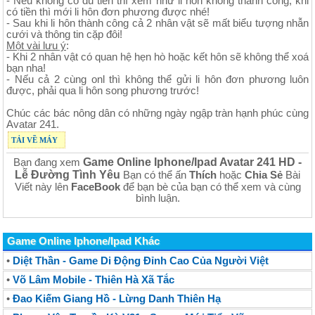
- Nếu không có đủ tiền thì xem như li hôn không thành công, khi
có tiền thì mới li hôn đơn phương được nhé!
- Sau khi li hôn thành công cả 2 nhân vật sẽ mất biểu tượng nhẫn
cưới và thông tin cặp đôi!
Một vài lưu ý
:
- Khi 2 nhân vật có quan hệ hẹn hò hoặc kết hôn sẽ không thể xoá
bạn nha!
- Nếu cả 2 cùng onl thì không thể gửi li hôn đơn phương luôn
được, phải qua li hôn song phương trước!
Chúc các bác nông dân có những ngày ngập tràn hạnh phúc cùng
Avatar 241.
TẢI VỀ MÁY
Game Online Iphone/Ipad Avatar 241 HD -
Bạn đang xem
Lễ Đường Tình Yêu
Bạn có thể ấn
Thích
hoặc
Chia Sẻ
Bài
Viết này lên
FaceBook
để bạn bè của bạn có thể xem và cùng
bình luận.
Game Online Iphone/Ipad Khác
•
Diệt Thần - Game Di Động Đỉnh Cao Của Người Việt
•
Võ Lâm Mobile - Thiên Hà Xã Tắc
•
Đao Kiếm Giang Hồ - Lừng Danh Thiên Hạ