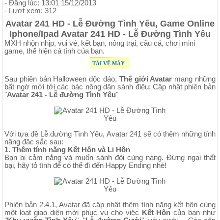
- Đăng lúc: 13:01 15/12/2013
- Lượt xem: 312
Avatar 241 HD - Lễ Đường Tình Yêu, Game Online
Iphone/Ipad Avatar 241 HD - Lễ Đường Tình Yêu
MXH nhộn nhịp, vui vẻ, kết bạn, nông trại, câu cá, chơi mini
game, thể hiện cá tính của bạn.
TẢI VỀ MÁY
Sau phiên bản Halloween độc đáo,
Thế giới Avatar
mang những
bất ngờ mới tới các bác nông dân sành điệu: Cập nhật phiên bản
"
Avatar 241 - Lễ đường Tình Yêu
"
Với tựa đề Lễ đường Tình Yêu, Avatar 241 sẽ có thêm những tính
năng đặc sắc sau:
1. Thêm tính năng Kết Hôn và Li Hôn
Bạn bị cảm nắng và muốn sánh đôi cùng nàng. Đừng ngại thất
bại, hãy tỏ tình để có thể đi đến Happy Ending nhé!
Phiên bản 2.4.1, Avatar đã cập nhật thêm tính năng kết hôn cùng
một loạt giao diện mới phục vụ cho việc
Kết Hôn
của bạn như