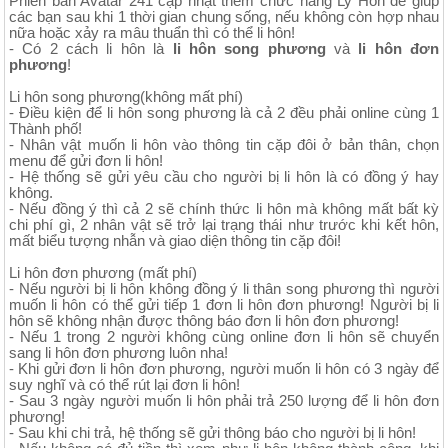
Phiên bản Avatar 241 cập nhật thêm chức năng Ly Hôn để giúp
các bạn sau khi 1 thời gian chung sống, nếu không còn hợp nhau
nữa hoặc xảy ra mâu thuẩn thì có thể li hôn!
- Có 2 cách li hôn là
li hôn song phương
và
li hôn đơn
phương
!
Li hôn song phương
(không mất phí)
- Điều kiện để li hôn song phương là cả 2 đều phải online cùng 1
Thành phố!
- Nhân vật muốn li hôn vào thông tin cặp đôi ở bản thân, chọn
menu để gửi đơn li hôn!
- Hệ thống sẽ gửi yêu cầu cho người bị li hôn là có đồng ý hay
không.
- Nếu đồng ý thì cả 2 sẽ chính thức li hôn mà không mất bất kỳ
chi phí gì, 2 nhân vật sẽ trở lại trạng thái như trước khi kết hôn,
mất biểu tượng nhẫn và giao diện thông tin cặp đôi!
Li hôn đơn phương
(mất phí)
- Nếu người bị li hôn không đồng ý li thân song phương thì người
muốn li hôn có thể gửi tiếp 1 đơn li hôn đơn phương! Người bị li
hôn sẽ không nhận được thông báo đơn li hôn đơn phương!
- Nếu 1 trong 2 người không cùng online đơn li hôn sẽ chuyển
sang li hôn đơn phương luôn nha!
- Khi gửi đơn li hôn đơn phương, người muốn li hôn có 3 ngày để
suy nghĩ và có thể rút lại đơn li hôn!
- Sau 3 ngày người muốn li hôn phải trả 250 lượng để li hôn đơn
phương!
- Sau khi chi trả, hệ thống sẽ gửi thông báo cho người bị li hôn!