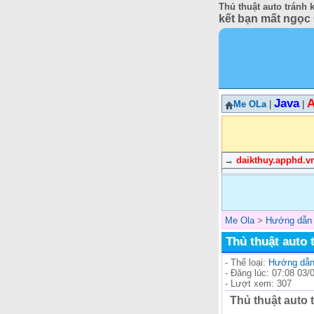
Thủ thuật auto tránh
kết bạn mất ngọc
Java
A
Me OLa
|
|
→
daikthuy.apphd.v
Me Ola
>
Hướng dẫn 
Thủ thuật auto
- Thể loại:
Hướng dẫn 
- Đăng lúc: 07:08 03/
- Lượt xem: 307
Thủ thuật auto