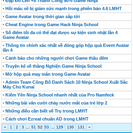
•
Đập Đồ Lên +8 Thành Công 90% Game Ninja
•
Hồi máu sẽ bị giảm sức mạnh trong phiên bản 4.6 LMHT
•
Game Avatar trong thời gian sắp tới
•
Cheat Engine trong Game Hack Ninja School
•
Số điểm tối đa có thể đạt được sự kiện sinh nhật lần 4
Game Avatar
•
Thông tin chính xác nhất về đóng góp hộp quà Event Avatar
lần 4
•
Cảnh báo cho những người chơi Game thâu đêm
•
Truyện kể về thằng Nghiện Game Ninja School
•
Mở hộp quà may mắn trong Game Avatar
•
Admin Team Công Bố Danh Sách 10 Ninja School Xuất Sắc
Máy Chủ Kunai
•
Kiếm Yên Ninja School nhanh nhất của Pro Namfeck
•
Những bài văn cười chảy nước mắt của trẻ lớp 2
•
Những điều cần biết về Trụ trong LMHT
•
Cách chơi Ezreal chuẩn AD trong LMHT
«
1
2
3
...
51
52
53
...
129
130
131
»