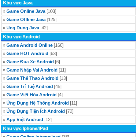
Khu vực Java
»
Game Online Java
[103]
»
Game Offline Java
[129]
»
Ung Dung Java
[42]
Khu vực Android
»
Game Android Online
[160]
»
Game HOT Android
[63]
»
Game Đua Xe Android
[6]
»
Game Nhập Vai Android
[11]
»
Game Thể Thao Android
[13]
»
Game Trí Tuệ Android
[45]
»
Game Việt Hóa Android
[4]
»
Ứng Dụng Hệ Thống Android
[11]
»
Ứng Dụng Tiện Ích Android
[72]
»
App Việt Android
[12]
Khu vực Iphone/IPad
»
Game Online Iphone/Ipad
[76]