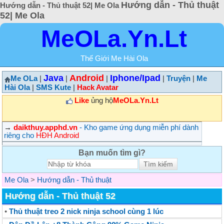
Hướng dẫn - Thủ thuật
Hướng dẫn - Thủ thuật 52| Me Ola
52| Me Ola
MeOLa.Yn.Lt
Thế Giới Me Hài Ola
Java
Android
Iphone/Ipad
Me OLa
|
|
|
|
Truyện
|
Me
Hài Ola
|
SMS Kute
|
Hack Avatar
Like
ủng hộ
MeOLa.Yn.Lt
→
daikthuy.apphd.vn
- Kho game ứng dụng miễn phí dành
riêng cho
HĐH Android
Bạn muốn tìm gì?
Me Ola
>
Hướng dẫn - Thủ thuật
Hướng dẫn - Thủ thuật 52
•
Thủ thuật treo 2 nick ninja school cùng 1 lúc