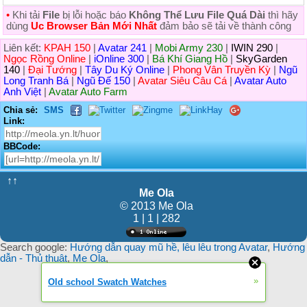
•
Khi tải
File
bị lỗi hoặc báo
Không Thể Lưu File Quá Dài
thì hãy
dùng
Uc Browser Bản Mới Nhất
đảm bảo sẽ tải về thành công
Liên kết:
KPAH 150
|
Avatar 241
|
Mobi Army 230
|
IWIN 290
|
Ngọc Rồng Online
|
iOnline 300
|
Bá Khí Giang Hồ
|
SkyGarden
140
|
Đại Tướng
|
Tây Du Ký Online
|
Phong Vân Truyền Kỳ
|
Ngũ
Long Tranh Bá
|
Ngũ Đế 150
|
Avatar Siêu Câu Cá
|
Avatar Auto
Anh Việt
|
Avatar Auto Farm
Chia sẻ:
SMS
Link:
BBCode:
↑↑
Me Ola
© 2013 Me Ola
1 | 1 | 282
Search google:
Hướng dẫn quay mũ hề, lêu lêu trong Avatar
,
Hướng
dẫn - Thủ thuật
,
Me Ola
,
»
Old school Swatch Watches