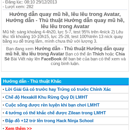
- Đăng lúc: 08:10 29/12/2013
- Lượt xem: 282
Hướng dẫn quay mũ hề, lêu lêu trong Avatar,
Hướng dẫn - Thủ thuật Hướng dẫn quay mũ hề,
lêu lêu trong Avatar
Mũ hề: sáng khoảng 4-4h20, lực 5-7, test 95% trên 4níck 2) Lêu
lêu: tối khoảng 10-10h15, lực 25-28, test 100%trên 13 níck quay
bằng xu dễ trúng lắm, mình chưa thử với lượng 3.
Hướng dẫn - Thủ thuật Hướng dẫn quay
Bạn đang xem
mũ hề, lêu lêu trong Avatar
Bạn có thể ấn
Thích
hoặc
Chia
Sẻ
Bài Viết này lên
FaceBook
để bạn bè của bạn có thể xem và
cùng bình luận.
Hướng dẫn - Thủ thuật Khác
•
Lời Giải Gà có trước hay Trứng có trước Chính Xác
•
Chế độ Hexakill Khu Rừng Quỷ Dị LMHT
•
Cuộc sống được rèn luyện khi bạn chơi LMHT
•
4 tướng có thể khắc chế được Zilean trong LMHT
•
Đập đồ +12 trở lên trong Hack Ninja School
•
Xem thêm >>