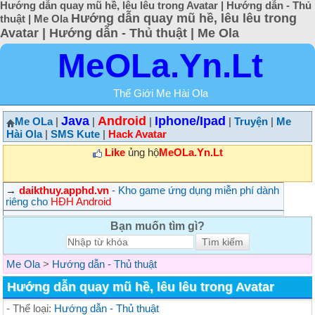
Hướng dẫn quay mũ hề, lêu lêu trong Avatar | Hướng dẫn - Thủ
Hướng dẫn quay mũ hề, lêu lêu trong
thuật | Me Ola
Avatar | Hướng dẫn - Thủ thuật | Me Ola
MeOLa.Yn.Lt
Thế Giới Me Hài Ola
Java
Android
Iphone/Ipad
Me OLa
|
|
|
|
Truyện
|
Me
Hài Ola
|
SMS Kute
|
Hack Avatar
Like
ủng hộ
MeOLa.Yn.Lt
→
daikthuy.apphd.vn
- Kho game ứng dụng miễn phí dành
riêng cho
HĐH Android
Bạn muốn tìm gì?
Me Ola
>
Hướng dẫn - Thủ thuật
Hướng dẫn quay mũ hề, lêu lêu trong Avatar
- Thể loại:
Hướng dẫn - Thủ thuật