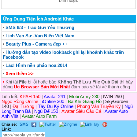
bình luận.
Ứng Dụng Tiện Ích Android Khác
•
SMS 8/3 - Trao Gửi Yêu Thương
•
Lịch Vạn Sự -Vạn Niên Việt Nam
•
Beauty Plus - Camera đẹp ++
•
Hướng dẫn tạo video lookback ghi lại khoảnh khắc trên
Facebook
•
Lắc! Hình nền pháo hoa 2014
•
Xem thêm >>
•
Khi tải
File
bị lỗi hoặc báo
Không Thể Lưu File Quá Dài
thì hãy
dùng
Uc Browser Bản Mới Nhất
đảm bảo sẽ tải về thành công
Liên kết:
KPAH 150
|
Avatar 241
|
Mobi Army 230
|
IWIN 290
|
Ngọc Rồng Online
|
iOnline 300
|
Bá Khí Giang Hồ
|
SkyGarden
140
|
Đại Tướng
|
Tây Du Ký Online
|
Phong Vân Truyền Kỳ
|
Ngũ
Long Tranh Bá
|
Ngũ Đế 150
|
Avatar Siêu Câu Cá
|
Avatar Auto
Anh Việt
|
Avatar Auto Farm
Chia sẻ:
SMS
Link: