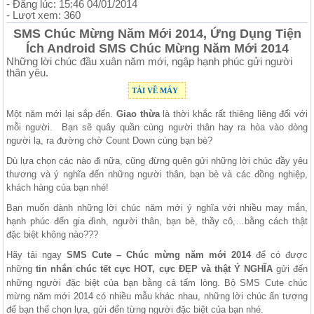
- Đăng lúc: 15:46 04/01/2014
- Lượt xem: 360
SMS Chúc Mừng Năm Mới 2014, Ứng Dụng Tiện
Ích Android SMS Chúc Mừng Năm Mới 2014
Những lời chúc đầu xuân năm mới, ngập hạnh phúc gửi người
thân yêu.
TẢI VỀ MÁY
Một năm mới lại sắp đến.
Giao thừa
là thời khắc rất thiêng liêng đối với
mỗi người. Bạn sẽ quây quần cùng người thân hay ra hòa vào dòng
người lạ, ra đường chờ Count Down cùng bạn bè?
Dù lựa chọn các nào đi nữa, cũng đừng quên gửi những lời chúc đầy yêu
thương và ý nghĩa đến những người thân, bạn bè và các đồng nghiệp,
khách hàng của bạn nhé!
Bạn muốn dành những lời chúc năm mới ý nghĩa với nhiều may mắn,
hạnh phúc đến gia đình, người thân, bạn bè, thầy cô,…bằng cách thật
đặc biệt không nào???
Hãy tải ngay
SMS Cute – Chúc mừng năm mới 2014
để có được
những
tin nhắn chúc tết cực HOT, cực ĐẸP và thật Ý NGHĨA
gửi đến
những người đặc biệt của bạn bằng cả tấm lòng. Bộ SMS Cute chúc
mừng năm mới 2014 có nhiều mẫu khác nhau, những lời chúc ấn tượng
để bạn thể chọn lựa, gửi đến từng người đặc biệt của bạn nhé.