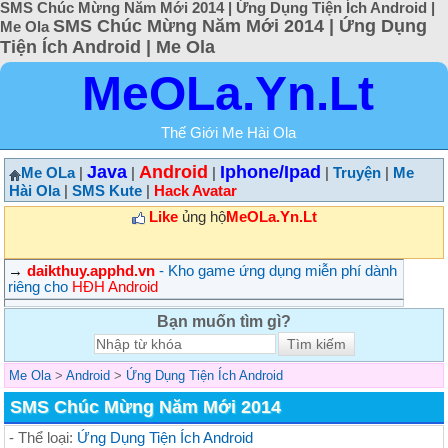
SMS Chúc Mừng Năm Mới 2014 | Ứng Dụng Tiện Ích Android |
SMS Chúc Mừng Năm Mới 2014 | Ứng Dụng
Me Ola
Tiện Ích Android | Me Ola
MeOLa.Yn.Lt
Thế Giới Me Hài Ola
Java
Android
Iphone/Ipad
Me OLa
|
|
|
|
Truyện
|
Me
Hài Ola
|
SMS Kute
|
Hack Avatar
Like
ủng hộ
MeOLa.Yn.Lt
→
daikthuy.apphd.vn
- Kho game ứng dụng miễn phí dành
riêng cho
HĐH Android
Bạn muốn tìm gì?
Me Ola
>
Android
>
Ứng Dụng Tiện Ích Android
SMS Chúc Mừng Năm Mới 2014
- Thể loại:
Ứng Dụng Tiện Ích Android