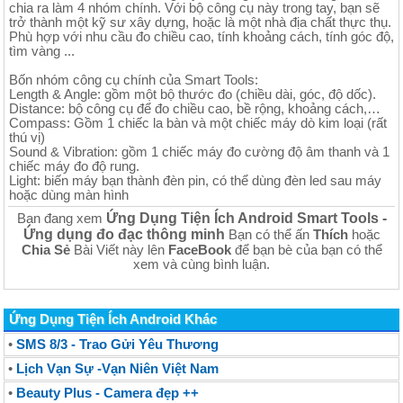
chia ra làm 4 nhóm chính. Với bộ công cụ này trong tay, bạn sẽ
trở thành một kỹ sư xây dựng, hoặc là một nhà địa chất thực thụ.
Phù hợp với nhu cầu đo chiều cao, tính khoảng cách, tính góc độ,
tìm vàng ...
Bốn nhóm công cụ chính của Smart Tools:
Length & Angle: gồm một bộ thước đo (chiều dài, góc, độ dốc).
Distance: bộ công cụ để đo chiều cao, bề rộng, khoảng cách,…
Compass: Gồm 1 chiếc la bàn và một chiếc máy dò kim loại (rất
thú vị)
Sound & Vibration: gồm 1 chiếc máy đo cường độ âm thanh và 1
chiếc máy đo độ rung.
Light: biến máy bạn thành đèn pin, có thể dùng đèn led sau máy
hoặc dùng màn hình
Ứng Dụng Tiện Ích Android Smart Tools -
Bạn đang xem
Ứng dụng đo đạc thông minh
Bạn có thể ấn
Thích
hoặc
Chia Sẻ
Bài Viết này lên
FaceBook
để bạn bè của bạn có thể
xem và cùng bình luận.
Ứng Dụng Tiện Ích Android Khác
•
SMS 8/3 - Trao Gửi Yêu Thương
•
Lịch Vạn Sự -Vạn Niên Việt Nam
•
Beauty Plus - Camera đẹp ++