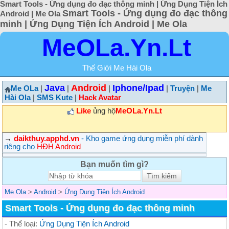
Smart Tools - Ứng dụng đo đạc thông minh | Ứng Dụng Tiện Ích
Smart Tools - Ứng dụng đo đạc thông
Android | Me Ola
minh | Ứng Dụng Tiện Ích Android | Me Ola
MeOLa.Yn.Lt
Thế Giới Me Hài Ola
Java
Android
Iphone/Ipad
Me OLa
|
|
|
|
Truyện
|
Me
Hài Ola
|
SMS Kute
|
Hack Avatar
Like
ủng hộ
MeOLa.Yn.Lt
→
daikthuy.apphd.vn
- Kho game ứng dụng miễn phí dành
riêng cho
HĐH Android
Bạn muốn tìm gì?
Me Ola
>
Android
>
Ứng Dụng Tiện Ích Android
Smart Tools - Ứng dụng đo đạc thông minh
- Thể loại:
Ứng Dụng Tiện Ích Android