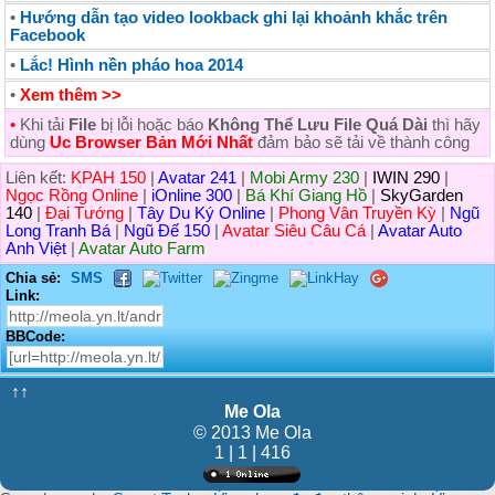
•
Hướng dẫn tạo video lookback ghi lại khoảnh khắc trên
Facebook
•
Lắc! Hình nền pháo hoa 2014
•
Xem thêm >>
•
Khi tải
File
bị lỗi hoặc báo
Không Thể Lưu File Quá Dài
thì hãy
dùng
Uc Browser Bản Mới Nhất
đảm bảo sẽ tải về thành công
Liên kết:
KPAH 150
|
Avatar 241
|
Mobi Army 230
|
IWIN 290
|
Ngọc Rồng Online
|
iOnline 300
|
Bá Khí Giang Hồ
|
SkyGarden
140
|
Đại Tướng
|
Tây Du Ký Online
|
Phong Vân Truyền Kỳ
|
Ngũ
Long Tranh Bá
|
Ngũ Đế 150
|
Avatar Siêu Câu Cá
|
Avatar Auto
Anh Việt
|
Avatar Auto Farm
Chia sẻ:
SMS
Link:
BBCode:
↑↑
Me Ola
© 2013 Me Ola
1 | 1 | 416