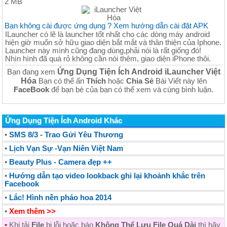
2 MB
Bạn không cài được ứng dụng ? Xem hướng dẫn cài đặt APK
ILauncher có lẽ là launcher tốt nhất cho các dòng máy android
hiện giờ muốn sở hữu giao diện bắt mắt và thân thiện của Iphone.
Launcher này mình cũng đang dùng,phải nói là rất giống đó!
Nhìn hình đã quá rỏ không cần nói thêm, giao diện iPhone thôi.
Ứng Dụng Tiện Ích Android iLauncher Việt
Bạn đang xem
Hóa
Bạn có thể ấn
Thích
hoặc
Chia Sẻ
Bài Viết này lên
FaceBook
để bạn bè của bạn có thể xem và cùng bình luận.
Ứng Dụng Tiện Ích Android Khác
•
SMS 8/3 - Trao Gửi Yêu Thương
•
Lịch Vạn Sự -Vạn Niên Việt Nam
•
Beauty Plus - Camera đẹp ++
•
Hướng dẫn tạo video lookback ghi lại khoảnh khắc trên
Facebook
•
Lắc! Hình nền pháo hoa 2014
•
Xem thêm >>
•
Khi tải
File
bị lỗi hoặc báo
Không Thể Lưu File Quá Dài
thì hãy