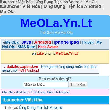
iLauncher Việt Hóa | Ứng Dụng Tiện Ích Android | Me Ola
iLauncher Việt Hóa | Ứng Dụng Tiện Ích Android |
Me Ola
MeOLa.Yn.Lt
Thế Giới Me Hài Ola
Java
Android
Iphone/Ipad
Me OLa
|
|
|
|
Truyện
|
Me
Hài Ola
|
SMS Kute
|
Hack Avatar
Like
ủng hộ
MeOLa.Yn.Lt
→
daikthuy.apphd.vn
- Kho game ứng dụng miễn phí dành
riêng cho
HĐH Android
Bạn muốn tìm gì?
Me Ola
>
Android
>
Ứng Dụng Tiện Ích Android
iLauncher Việt Hóa
- Thể loại:
Ứng Dụng Tiện Ích Android