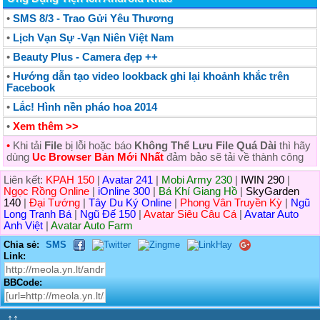
•
SMS 8/3 - Trao Gửi Yêu Thương
•
Lịch Vạn Sự -Vạn Niên Việt Nam
•
Beauty Plus - Camera đẹp ++
•
Hướng dẫn tạo video lookback ghi lại khoảnh khắc trên
Facebook
•
Lắc! Hình nền pháo hoa 2014
•
Xem thêm >>
•
Khi tải
File
bị lỗi hoặc báo
Không Thể Lưu File Quá Dài
thì hãy
dùng
Uc Browser Bản Mới Nhất
đảm bảo sẽ tải về thành công
Liên kết:
KPAH 150
|
Avatar 241
|
Mobi Army 230
|
IWIN 290
|
Ngọc Rồng Online
|
iOnline 300
|
Bá Khí Giang Hồ
|
SkyGarden
140
|
Đại Tướng
|
Tây Du Ký Online
|
Phong Vân Truyền Kỳ
|
Ngũ
Long Tranh Bá
|
Ngũ Đế 150
|
Avatar Siêu Câu Cá
|
Avatar Auto
Anh Việt
|
Avatar Auto Farm
Chia sẻ:
SMS
Link:
BBCode:
↑↑