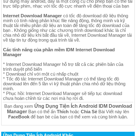
sử dụng máy android, đây là một công cụ cho phép bạn có thể tải
trực tiếp phim, nhạc với tốc độ cực nhanh về điện thoại của bạn
Internet Download Manager
có tốc độ download dữ liệu thông
minh có tính năng phân khúc file năng động, thông minh và kỹ
thuật tải nhiều phần dữ liệu an toàn để tăng tốc độ download của
bạn . Không giống như các chương trình download khác là chỉ
chia nhỏ dữ liệu khi bắt đầu tải về, Internet Download Manager tải
về tập tin tự động trong quá trình tải về.
Các tính năng của phần mềm IDM Internet Download
Manager
* Internet Download Manager hỗ trợ tất cả các phiên bản của
trình duyệt phổ biến
* Download chỉ với một cú nhấp chuột
* Tốc độ tải: Internet Download Manager có thể tăng tốc độ
download lên đến 5 lần vì kỹ thuật phân chia nhỏ dữ liệu thông
minh.
* Phục hồi: Internet Download Manager sẽ tiếp tục download
chưa hoàn chỉnh từ các nơi mà họ rời đi.
Ứng Dụng Tiện Ích Android IDM Download
Bạn đang xem
Manager
Bạn có thể ấn
Thích
hoặc
Chia Sẻ
Bài Viết này lên
FaceBook
để bạn bè của bạn có thể xem và cùng bình luận.
Ứng Dụng Tiện Ích Android Khác