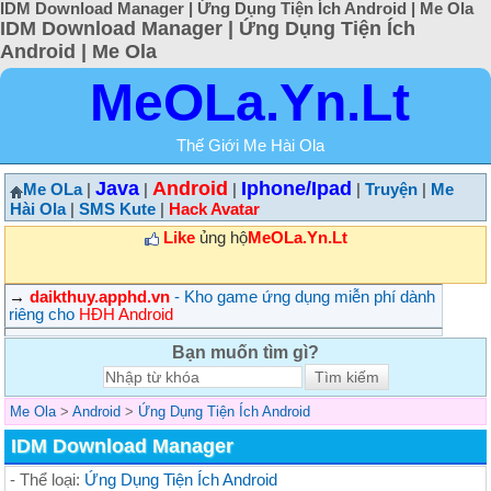
IDM Download Manager | Ứng Dụng Tiện Ích Android | Me Ola
IDM Download Manager | Ứng Dụng Tiện Ích
Android | Me Ola
MeOLa.Yn.Lt
Thế Giới Me Hài Ola
Java
Android
Iphone/Ipad
Me OLa
|
|
|
|
Truyện
|
Me
Hài Ola
|
SMS Kute
|
Hack Avatar
Like
ủng hộ
MeOLa.Yn.Lt
→
daikthuy.apphd.vn
- Kho game ứng dụng miễn phí dành
riêng cho
HĐH Android
Bạn muốn tìm gì?
Me Ola
>
Android
>
Ứng Dụng Tiện Ích Android
IDM Download Manager
- Thể loại:
Ứng Dụng Tiện Ích Android