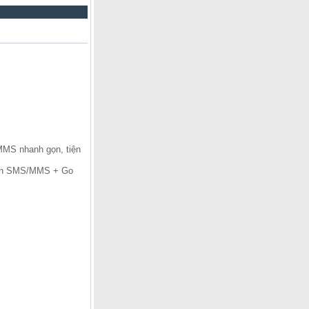
MMS nhanh gọn, tiện
 tin SMS/MMS + Go