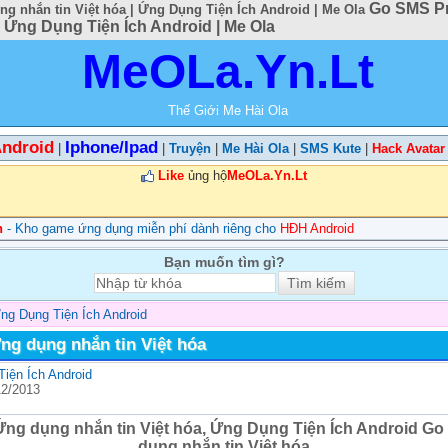
Go SMS Pr
g nhắn tin Việt hóa | Ứng Dụng Tiện Ích Android | Me Ola
 | Ứng Dụng Tiện Ích Android | Me Ola
MeOLa.Yn.Lt
Thế Giới Me Hài Ola
ndroid
Iphone/Ipad
|
|
Truyện
|
Me Hài Ola
|
SMS Kute
|
Hack Avatar
Like
ủng hộ
MeOLa.Yn.Lt
n
- Kho game ứng dụng miễn phí dành riêng cho
HĐH Android
Bạn muốn tìm gì?
ng Dụng Tiện Ích Android
ng dụng nhắn tin Việt hóa
iện Ích Android
12/2013
Ứng dụng nhắn tin Việt hóa, Ứng Dụng Tiện Ích Android Go
dụng nhắn tin Việt hóa