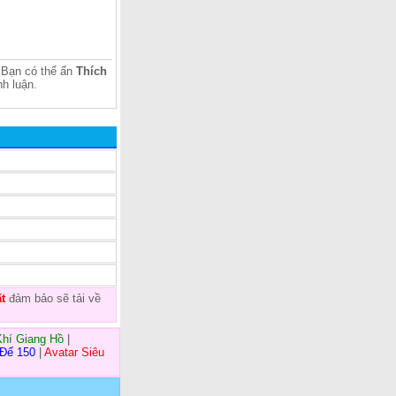
Bạn có thể ấn
Thích
h luận.
t
đảm bảo sẽ tải về
Khí Giang Hồ
|
 Đế 150
|
Avatar Siêu