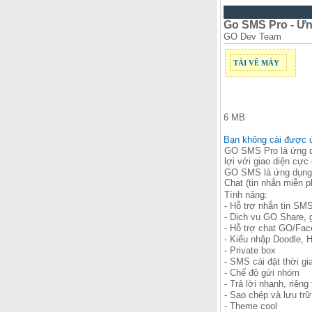
Go SMS Pro - Ứn
GO Dev Team
TẢI VỀ MÁY
6 MB
Bạn không cài được 
GO SMS Pro là ứng d
lợi với giao diện cực 
GO SMS là ứng dụng c
Chat (tin nhắn miễn p
Tính năng:
- Hỗ trợ nhắn tin S
- Dịch vụ GO Share, 
- Hỗ trợ chat GO/Fa
- Kiểu nhập Doodle, H
- Private box
- SMS cài đặt thời gi
- Chế độ gửi nhóm
- Trả lời nhanh, riêng
- Sao chép và lưu tr
- Theme cool