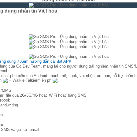
g dụng nhắn tin Việt hóa
ứng dụng ? Xem hướng dẫn cài đặt APK
ụng của Go Dev Team, mang lại cho người dùng trải nghiệm nhắn tin SMS/
cool.
hat phổ biến cho Android: mạnh mẽ, cook, vui nhộn, an toàn, hỗ trợ nhắn
hí
+ Walkie Talkie(miễn phí
.
MS/MMS
gửi file qua 2G/3G/4G hoặc WiFi hoặc bằng SMS
cebook
andwriting
an
 tư
ữ SMS và gửi tới email