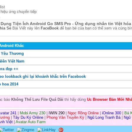
ist
hiệu ứng chuyển tiếp
.
Dụng Tiện Ích Android Go SMS Pro - Ứng dụng nhắn tin Việt hóa
hia Sẻ
Bài Viết này lên
FaceBook
để bạn bè của bạn có thể xem và cùng bìn
Android Khác
i Yêu Thương
Niên Việt Nam
era đẹp ++
eo lookback ghi lại khoảnh khắc trên Facebook
o hoa 2014
oặc báo
Không Thể Lưu File Quá Dài
thì hãy dùng
Uc Browser Bản Mới Nhấ
vatar 241
|
Mobi Army 230
|
IWIN 290
|
Ngọc Rồng Online
|
iOnline 300
|
Bá 
Tướng
|
Tây Du Ký Online
|
Phong Vân Truyền Kỳ
|
Ngũ Long Tranh Bá
|
Ngũ
nh Việt
|
Avatar Auto Farm