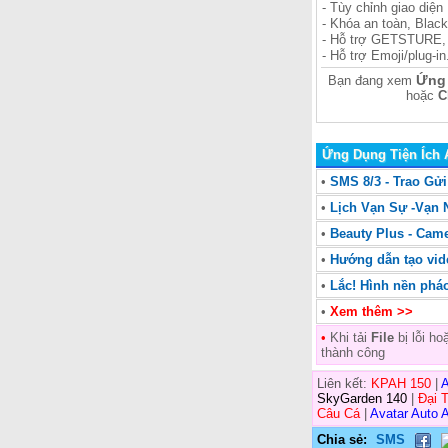
- Tùy chỉnh giao diện
- Khóa an toàn, Blackl
- Hỗ trợ GETSTURE, 
- Hỗ trợ Emoji/plug-in
Ứng 
Bạn đang xem
hoặc
C
Ứng Dụng Tiện Ích 
•
SMS 8/3 - Trao Gử
•
Lịch Vạn Sự -Vạn 
•
Beauty Plus - Cam
•
Hướng dẫn tạo vid
•
Lắc! Hình nền phá
•
Xem thêm >>
•
Khi tải
File
bị lỗi h
thành công
Liên kết:
KPAH 150
|
A
SkyGarden 140
|
Đại 
Câu Cá
|
Avatar Auto A
Chia sẻ:
SMS