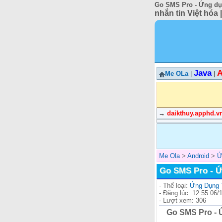
Go SMS Pro - Ứng dụn
nhắn tin Việt hóa
Java
A
Me OLa
|
|
→
daikthuy.apphd.v
Me Ola
>
Android
>
Ứ
Go SMS Pro - Ứ
- Thể loại:
Ứng Dụng T
- Đăng lúc: 12:55 06/
- Lượt xem: 306
Go SMS Pro - 