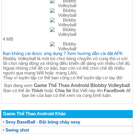
4 MB
Bạn không cài được ứng dụng ? Xem hướng dẫn cài đặt APK
Blobby Volleyball là một trò chơi bóng chuyền vô cùng thú vị với
lối chơi năng động và những điều khiển dễ dàng với nhiều chế độ.
Ngoài những chế độ cơ bản, bạn còn có thể chơi chế độ nhiều
người qua mạng Wifi hoặc mạng LAN.
Thay vì luyện tập cơ thể bạn cũng có thể luyện tập cơ tay đó!
Game Thể Thao Android Blobby Volleyball
Bạn đang xem
Bạn có thể ấn
Thích
hoặc
Chia Sẻ
Bài Viết này lên
FaceBook
để
bạn bè của bạn có thể xem và cùng bình luận.
Game Thể Thao Android Khác
•
Sexy BaseBall - Đội bóng chày sexy
•
Swing shot