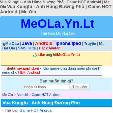
Vua Kungfu - Anh Hùng Đường Phố | Game HOT Android | Me
Vua Kungfu - Anh Hùng Đường Phố | Game HOT
Ola
Android | Me Ola
MeOLa.Yn.Lt
Thế Giới Me Hài Ola
Java
Android
Iphone/Ipad
Me OLa
|
|
|
|
Truyện
|
Me
Hài Ola
|
SMS Kute
|
Hack Avatar
Like
ủng hộ
MeOLa.Yn.Lt
→
daikthuy.apphd.vn
- Kho game ứng dụng miễn phí dành
riêng cho
HĐH Android
Bạn muốn tìm gì?
Me Ola
>
Android
>
Game HOT Android
Vua Kungfu - Anh Hùng Đường Phố
- Thể loại:
Game HOT Android