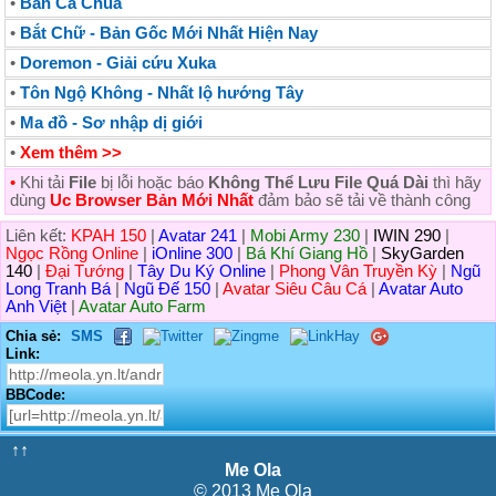
•
Bắn Cà Chua
•
Bắt Chữ - Bản Gốc Mới Nhất Hiện Nay
•
Doremon - Giải cứu Xuka
•
Tôn Ngộ Không - Nhất lộ hướng Tây
•
Ma đồ - Sơ nhập dị giới
•
Xem thêm >>
•
Khi tải
File
bị lỗi hoặc báo
Không Thể Lưu File Quá Dài
thì hãy
dùng
Uc Browser Bản Mới Nhất
đảm bảo sẽ tải về thành công
Liên kết:
KPAH 150
|
Avatar 241
|
Mobi Army 230
|
IWIN 290
|
Ngọc Rồng Online
|
iOnline 300
|
Bá Khí Giang Hồ
|
SkyGarden
140
|
Đại Tướng
|
Tây Du Ký Online
|
Phong Vân Truyền Kỳ
|
Ngũ
Long Tranh Bá
|
Ngũ Đế 150
|
Avatar Siêu Câu Cá
|
Avatar Auto
Anh Việt
|
Avatar Auto Farm
Chia sẻ:
SMS
Link:
BBCode:
↑↑
Me Ola
© 2013 Me Ola