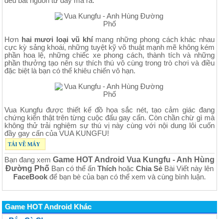
đều bắt nguồn từ đấy mà ra.
Hơn
hai mươi loại vũ khí
mang những phong cách khác nhau
cực kỳ sảng khoái, những tuyệt kỹ võ thuật mạnh mẽ không kém
phần hoa lệ, những chiếc xe phong cách, thành tích và những
phần thưởng tạo nên sự thích thú vô cùng trong trò chơi và điều
đặc biệt là bạn có thể khiêu chiến vô hạn.
Vua Kungfu được thiết kế đồ họa sắc nét, tạo cảm giác đang
chứng kiến thật trên từng cuộc đấu gay cấn. Còn chần chừ gì mà
không thử trải nghiệm sự thú vị này cùng với nội dung lôi cuốn
đầy gay cấn của VUA KUNGFU!
TẢI VỀ MÁY
Game HOT Android Vua Kungfu - Anh Hùng
Bạn đang xem
Đường Phố
Bạn có thể ấn
Thích
hoặc
Chia Sẻ
Bài Viết này lên
FaceBook
để bạn bè của bạn có thể xem và cùng bình luận.
Game HOT Android Khác