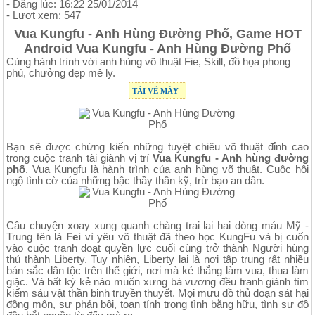
- Đăng lúc: 16:22 25/01/2014
- Lượt xem: 547
Vua Kungfu - Anh Hùng Đường Phố, Game HOT
Android Vua Kungfu - Anh Hùng Đường Phố
Cùng hành trình với anh hùng võ thuật Fie, Skill, đồ họa phong
phú, chưởng đẹp mê ly.
TẢI VỀ MÁY
Bạn sẽ được chứng kiến những tuyệt chiêu võ thuật đỉnh cao
trong cuộc tranh tài giành vị trí
Vua Kungfu - Anh hùng đường
phố
. Vua Kungfu là hành trình của anh hùng võ thuật. Cuộc hội
ngộ tình cờ của những bậc thầy thần kỹ, trừ bạo an dân.
Câu chuyện xoay xung quanh chàng trai lai hai dòng máu Mỹ -
Trung tên là
Fei
vì yêu võ thuật đã theo học KungFu và bị cuốn
vào cuộc tranh đoạt quyền lực cuối cùng trở thành Người hùng
thủ thành Liberty. Tuy nhiên, Liberty lại là nơi tập trung rất nhiều
bản sắc dân tộc trên thế giới, nơi mà kẻ thắng làm vua, thua làm
giặc. Và bất kỳ kẻ nào muốn xưng bá vương đều tranh giành tìm
kiếm sáu vật thần binh truyền thuyết. Mọi mưu đồ thủ đoạn sát hại
đồng môn, sự phản bội, toan tính trong tình bằng hữu, tình sư đồ