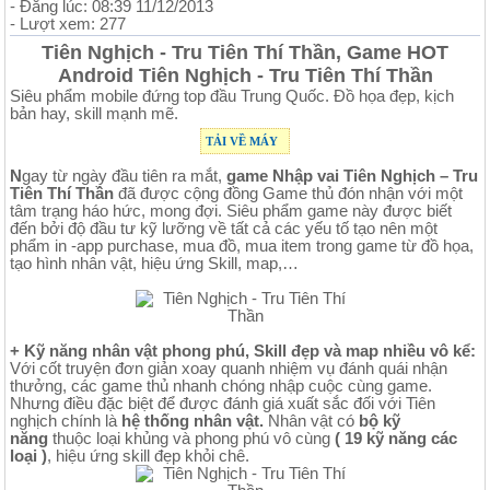
- Đăng lúc: 08:39 11/12/2013
- Lượt xem: 277
Tiên Nghịch - Tru Tiên Thí Thần, Game HOT
Android Tiên Nghịch - Tru Tiên Thí Thần
Siêu phẩm mobile đứng top đầu Trung Quốc. Đồ họa đẹp, kịch
bản hay, skill mạnh mẽ.
TẢI VỀ MÁY
N
gay từ ngày đầu tiên ra mắt,
game Nhập vai
Tiên Nghịch – Tru
Tiên Thí Thần
đã được cộng đồng Game thủ đón nhận với một
tâm trạng háo hức, mong đợi. Siêu phẩm game này được biết
đến bởi độ đầu tư kỹ lưỡng về tất cả các yếu tố tạo nên một
phẩm in -app purchase, mua đồ, mua item trong game từ đồ họa,
tạo hình nhân vật, hiệu ứng Skill, map,…
+ Kỹ năng nhân vật phong phú, Skill đẹp và map nhiều vô kể:
Với cốt truyện đơn giản xoay quanh nhiệm vụ đánh quái nhận
thưởng, các game thủ nhanh chóng nhập cuộc cùng game.
Nhưng điều đặc biệt để được đánh giá xuất sắc đối với Tiên
nghịch chính là
hệ thống nhân vật.
Nhân vật có
bộ kỹ
năng
thuộc loại khủng và phong phú vô cùng
( 19 kỹ năng các
loại )
, hiệu ứng skill đẹp khỏi chê.