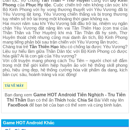
Dân tộc: vợ chồng
Tần Thần – Thơ Huyên
cùng với
Bộ Kinh
Phong
của
Phục Hy tộc
. Cuộc chiến trở nên không cân sức khi
Bộ Kinh Phong với hy vọng thương thuyết với Yêu Vương đã bị
Yêu Vương lật lọng. Yêu Vương chiến thắng và bị trọng thương
tuy nhiên sẽ trở lại trong một khoảng thời gian không xa.
Hai mươi năm sau khi Yêu Vương bắt đầu trở lại, nhiệm vụ ngăn
chặn Yêu Vương đặt nặng lên vai Tần Thiên Hạo (con trai của
Thần Thần và Thơ Huyên) khi mà Tần Thần đã hy sinh, Thơ
Huyên thoát chết nhưng cũng mai danh ẩn tích, Bộ Kinh Phong
mang tiếng phản bội sau trận chiến với Yêu Vương lần trước.
Chàng trai trẻ
Tần Thiên Hạo
liệu có chống lại được Yêu Vương?
Liệu sự hiểu lầm giữa Thần Dân tộc với Bộ Kinh Phong có được
hóa giải? Ai là con gái của Yêu vương?
Với cốt truyện mang phong cách Tru Tiên – người chơi sẽ đắm
trong một thế giới kiếm hiệp huyền ảo với hệ thống skill phong
phú, hiệu ứng đẹp, hệ thống cường hóa vật phẩm đa dạng, kịch
bản cực sâu, hoành tráng và xúc động!
TẢI VỀ MÁY
Game HOT Android Tiên Nghịch - Tru Tiên
Bạn đang xem
Thí Thần
Bạn có thể ấn
Thích
hoặc
Chia Sẻ
Bài Viết này lên
FaceBook
để bạn bè của bạn có thể xem và cùng bình luận.
Game HOT Android Khác