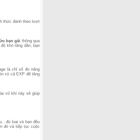
h thức đánh theo lượt
cứu bạn gái
thông qua
 độ khó tăng dần, bạn
age là chỉ số đo năng
còn có cả EXP để tăng
lại vũ khí này sẽ giúp
u…đủ loại và bạn đều
ùm đó và tiếp tục cuộc