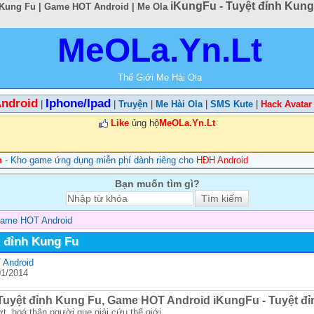
iKungFu - Tuyệt đỉnh Kun
 Kung Fu | Game HOT Android | Me Ola
MeOLa.Yn.Lt
Thế Giới Me Hài Ola
ndroid
Iphone/Ipad
|
|
Truyện
|
Me Hài Ola
|
SMS Kute
|
Hack Avatar
Like
ủng hộ
MeOLa.Yn.Lt
n
- Kho game ứng dụng miễn phí dành riêng cho
HĐH Android
Bạn muốn tìm gì?
ame HOT Android
t đỉnh Kung Fu
Android
01/2014
Tuyệt đỉnh Kung Fu, Game HOT Android iKungFu - Tuyệt đ
ợt, hoá thân người que giải cứu thế giới.