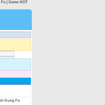
g Fu | Game HOT
ỉnh Kung Fu