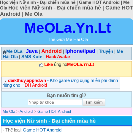
Học viện Nữ sinh - Đại chiến mùa hè | Game HOT Android | Me
Học viện Nữ sinh - Đại chiến mùa hè | Game HOT
Ola
Android | Me Ola
MeOLa.Yn.Lt
Thế Giới Me Hài Ola
Java
Android
Iphone/Ipad
Me OLa
|
|
|
|
Truyện
|
Me
Hài Ola
|
SMS Kute
|
Hack Avatar
Like
ủng hộ
MeOLa.Yn.Lt
→
daikthuy.apphd.vn
- Kho game ứng dụng miễn phí dành
riêng cho
HĐH Android
Bạn muốn tìm gì?
Me Ola
>
Android
>
Game HOT Android
Học viện Nữ sinh - Đại chiến mùa hè
- Thể loại:
Game HOT Android