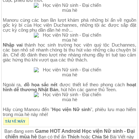
cuộc phiêu lưu mới.
Manoru cùng các bạn lần lượt khám phá những bí ẩn về nguồn
gốc kỳ bí của Học viện Duchannes, những tội ác được sắp đặt
cực kỳ công phu dần dần hé mở...
Nhập vai
thành học sinh trường học viện quý tộc Duchannes,
các bạn nhỏ sẽ nhanh chóng bị thu hút vào những câu chuyện bí
ẩn. Chế độ đánh theo lượt nhẹ nhàng nhưng đầy trí tuệ tạo cảm
giác hứng thú khi vượt qua các thử thách.
Ngoài ra,
đồ họa sắc nét
được thiết kế theo phong cách
hoạt
hình dễ thương Nhật Bản
, hút hồn các game thủ Teen.
Hãy cùng Manoru đến "
Học viện Nữ sinh
", phiêu lưu mạo hiểm
trong mùa hè này nhé!
TẢI VỀ MÁY
Game HOT Android Học viện Nữ sinh - Đại
Bạn đang xem
chiến mùa hè
Bạn có thể ấn
Thích
hoặc
Chia Sẻ
Bài Viết này