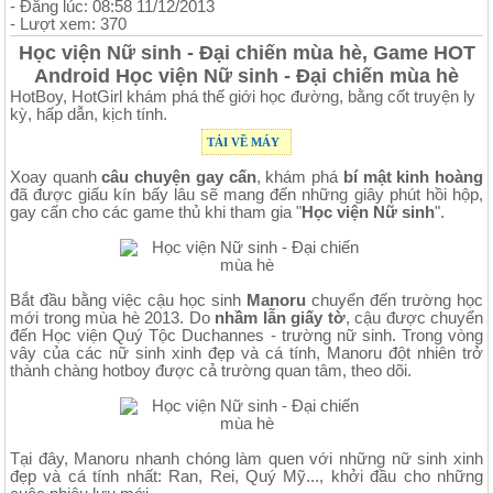
- Đăng lúc: 08:58 11/12/2013
- Lượt xem: 370
Học viện Nữ sinh - Đại chiến mùa hè, Game HOT
Android Học viện Nữ sinh - Đại chiến mùa hè
HotBoy, HotGirl khám phá thế giới học đường, bằng cốt truyện ly
kỳ, hấp dẫn, kịch tính.
TẢI VỀ MÁY
Xoay quanh
câu chuyện gay cấn
, khám phá
bí mật kinh hoàng
đã được giấu kín bấy lâu sẽ mang đến những giây phút hồi hộp,
gay cấn cho các game thủ khi tham gia "
Học viện Nữ sinh
".
Bắt đầu bằng việc cậu học sinh
Manoru
chuyển đến trường học
mới trong mùa hè 2013. Do
nhầm lẫn giấy tờ
, cậu được chuyển
đến Học viện Quý Tộc Duchannes - trường nữ sinh. Trong vòng
vây của các nữ sinh xinh đẹp và cá tính, Manoru đột nhiên trở
thành chàng hotboy được cả trường quan tâm, theo dõi.
Tại đây, Manoru nhanh chóng làm quen với những nữ sinh xinh
đẹp và cá tính nhất: Ran, Rei, Quý Mỹ..., khởi đầu cho những