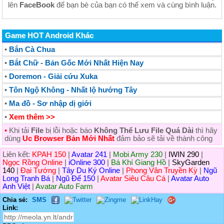
lên
FaceBook
để bạn bè của bạn có thể xem và cùng bình luận.
Game HOT Android Khác
•
Bắn Cà Chua
•
Bắt Chữ - Bản Gốc Mới Nhất Hiện Nay
•
Doremon - Giải cứu Xuka
•
Tôn Ngộ Không - Nhất lộ hướng Tây
•
Ma đồ - Sơ nhập dị giới
•
Xem thêm >>
•
Khi tải
File
bị lỗi hoặc báo
Không Thể Lưu File Quá Dài
thì hãy
dùng
Uc Browser Bản Mới Nhất
đảm bảo sẽ tải về thành công
Liên kết:
KPAH 150
|
Avatar 241
|
Mobi Army 230
|
IWIN 290
|
Ngọc Rồng Online
|
iOnline 300
|
Bá Khí Giang Hồ
|
SkyGarden
140
|
Đại Tướng
|
Tây Du Ký Online
|
Phong Vân Truyền Kỳ
|
Ngũ
Long Tranh Bá
|
Ngũ Đế 150
|
Avatar Siêu Câu Cá
|
Avatar Auto
Anh Việt
|
Avatar Auto Farm
Chia sẻ:
SMS
Link: