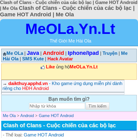
Clash of Clans - Cuộc chiến của các bộ lạc | Game HOT Android
Clash of Clans - Cuộc chiến của các bộ lạc |
| Me Ola
Game HOT Android | Me Ola
MeOLa.Yn.Lt
Thế Giới Me Hài Ola
Java
Android
Iphone/Ipad
Me OLa
|
|
|
|
Truyện
|
Me
Hài Ola
|
SMS Kute
|
Hack Avatar
Like
ủng hộ
MeOLa.Yn.Lt
→
daikthuy.apphd.vn
- Kho game ứng dụng miễn phí dành
riêng cho
HĐH Android
Bạn muốn tìm gì?
Me Ola
>
Android
>
Game HOT Android
Clash of Clans - Cuộc chiến của các bộ lạc
- Thể loại:
Game HOT Android