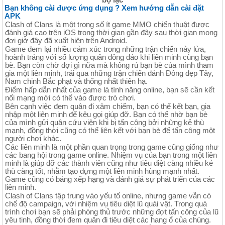
Bạn không cài được ứng dụng ? Xem hướng dẫn cài đặt
APK
Clash of Clans là một trong số ít game MMO chiến thuật được
đánh giá cao trên iOS trong thời gian gần đây sau thời gian mong
đợi giờ đây đã xuất hiện trên Android.
Game đem lại nhiều cảm xúc trong những trận chiến nảy lửa,
hoành tráng với số lượng quân đông đảo khi liên minh cùng bạn
bè. Bạn còn chờ đợi gì nữa mà không rủ bạn bè của mình tham
gia một liên minh, trải qua những trận chiến đánh Đông dẹp Tây,
Nam chinh Bắc phạt và thống nhất thiên hạ.
Điểm hấp dẫn nhất của game là tính năng online, bạn sẽ cần kết
nối mạng mới có thể vào được trò chơi.
Bên cạnh việc đem quân đi xâm chiếm, bạn có thể kết bạn, gia
nhập một liên minh để kêu gọi giúp đỡ. Bạn có thể nhờ bạn bè
của mình gửi quân cứu viện khi bị tấn công bởi những kẻ thù
mạnh, đồng thời cũng có thể liên kết với bạn bè để tấn công một
người chơi khác.
Các liên minh là một phần quan trọng trong game cũng giống như
các bang hội trong game online. Nhiệm vụ của bạn trong một liên
minh là giúp đỡ các thành viên cũng như tiêu diệt càng nhiều kẻ
thù càng tốt, nhằm tạo dựng một liên minh hùng mạnh nhất.
Game cũng có bảng xếp hạng và đánh giá sự phát triển của các
liên minh.
Clash of Clans tập trung vào yếu tố online, nhưng game vẫn có
chế độ campaign, với nhiệm vụ tiêu diệt lũ quái vật. Trong quá
trình chơi bạn sẽ phải phòng thủ trước những đợt tấn công của lũ
yêu tinh, đồng thời đem quân đi tiêu diệt các hang ổ của chúng.