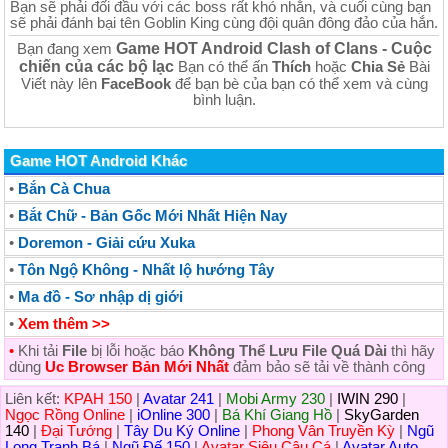
Bạn sẽ phải đối đầu với các boss rất khó nhằn, và cuối cùng bạn
sẽ phải đánh bại tên Goblin King cùng đội quân đông đảo của hắn.
Game HOT Android Clash of Clans - Cuộc
Bạn đang xem
chiến của các bộ lạc
Bạn có thể ấn
Thích
hoặc
Chia Sẻ
Bài
Viết này lên
FaceBook
để bạn bè của bạn có thể xem và cùng
bình luận.
Game HOT Android Khác
•
Bắn Cà Chua
•
Bắt Chữ - Bản Gốc Mới Nhất Hiện Nay
•
Doremon - Giải cứu Xuka
•
Tôn Ngộ Không - Nhất lộ hướng Tây
•
Ma đồ - Sơ nhập dị giới
•
Xem thêm >>
•
Khi tải
File
bị lỗi hoặc báo
Không Thể Lưu File Quá Dài
thì hãy
dùng
Uc Browser Bản Mới Nhất
đảm bảo sẽ tải về thành công
Liên kết:
KPAH 150
|
Avatar 241
|
Mobi Army 230
|
IWIN 290
|
Ngọc Rồng Online
|
iOnline 300
|
Bá Khí Giang Hồ
|
SkyGarden
140
|
Đại Tướng
|
Tây Du Ký Online
|
Phong Vân Truyền Kỳ
|
Ngũ
Long Tranh Bá
|
Ngũ Đế 150
|
Avatar Siêu Câu Cá
|
Avatar Auto