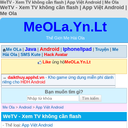
WeTV - Xem TV không cần flash | App Việt Android | Me Ola
WeTV - Xem TV không cần flash | App Việt Android |
Me Ola
MeOLa.Yn.Lt
Thế Giới Me Hài Ola
Java
Android
Iphone/Ipad
Me OLa
|
|
|
|
Truyện
|
Me
Hài Ola
|
SMS Kute
|
Hack Avatar
Like
ủng hộ
MeOLa.Yn.Lt
→
daikthuy.apphd.vn
- Kho game ứng dụng miễn phí dành
riêng cho
HĐH Android
Bạn muốn tìm gì?
Me Ola
>
Android
>
App Việt Android
WeTV - Xem TV không cần flash
- Thể loại:
App Việt Android