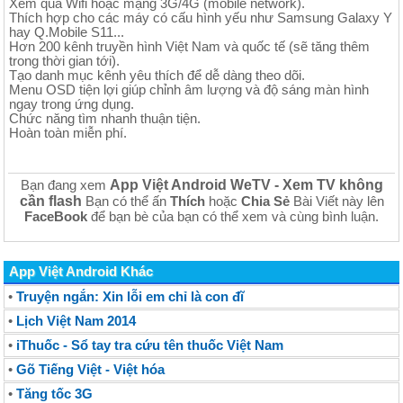
Xem qua Wifi hoặc mạng 3G/4G (mobile network).
Thích hợp cho các máy có cấu hình yếu như Samsung Galaxy Y
hay Q.Mobile S11...
Hơn 200 kênh truyền hình Việt Nam và quốc tế (sẽ tăng thêm
trong thời gian tới).
Tạo danh mục kênh yêu thích để dễ dàng theo dõi.
Menu OSD tiện lợi giúp chỉnh âm lượng và độ sáng màn hình
ngay trong ứng dụng.
Chức năng tìm nhanh thuận tiện.
Hoàn toàn miễn phí.
App Việt Android WeTV - Xem TV không
Bạn đang xem
cần flash
Bạn có thể ấn
Thích
hoặc
Chia Sẻ
Bài Viết này lên
FaceBook
để bạn bè của bạn có thể xem và cùng bình luận.
App Việt Android Khác
•
Truyện ngắn: Xin lỗi em chỉ là con đĩ
•
Lịch Việt Nam 2014
•
iThuốc - Sổ tay tra cứu tên thuốc Việt Nam
•
Gõ Tiếng Việt - Việt hóa
•
Tăng tốc 3G