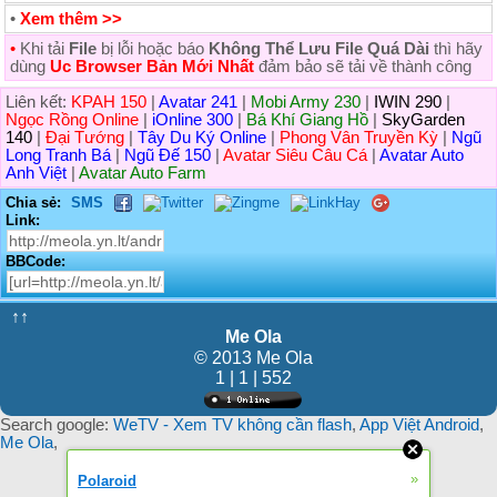
•
Xem thêm >>
•
Khi tải
File
bị lỗi hoặc báo
Không Thể Lưu File Quá Dài
thì hãy
dùng
Uc Browser Bản Mới Nhất
đảm bảo sẽ tải về thành công
Liên kết:
KPAH 150
|
Avatar 241
|
Mobi Army 230
|
IWIN 290
|
Ngọc Rồng Online
|
iOnline 300
|
Bá Khí Giang Hồ
|
SkyGarden
140
|
Đại Tướng
|
Tây Du Ký Online
|
Phong Vân Truyền Kỳ
|
Ngũ
Long Tranh Bá
|
Ngũ Đế 150
|
Avatar Siêu Câu Cá
|
Avatar Auto
Anh Việt
|
Avatar Auto Farm
Chia sẻ:
SMS
Link:
BBCode:
↑↑
Me Ola
© 2013 Me Ola
1 | 1 | 552
Search google:
WeTV - Xem TV không cần flash
,
App Việt Android
,
Me Ola
,
»
Polaroid