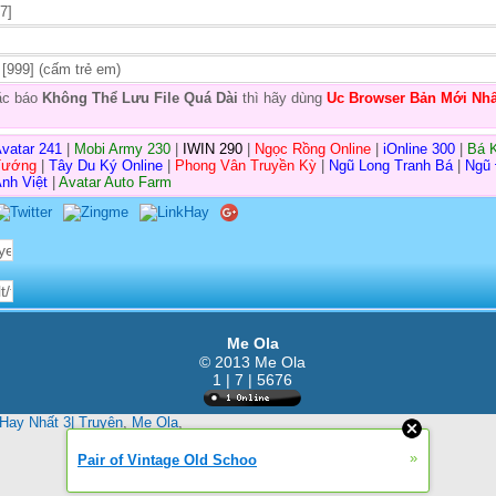
7]
[999] (cấm trẻ em)
oặc báo
Không Thể Lưu File Quá Dài
thì hãy dùng
Uc Browser Bản Mới Nhấ
vatar 241
|
Mobi Army 230
|
IWIN 290
|
Ngọc Rồng Online
|
iOnline 300
|
Bá 
Tướng
|
Tây Du Ký Online
|
Phong Vân Truyền Kỳ
|
Ngũ Long Tranh Bá
|
Ngũ
nh Việt
|
Avatar Auto Farm
Me Ola
© 2013 Me Ola
1 | 7 | 5676
Hay Nhất 3| Truyện
,
Me Ola
,
»
Pair of Vintage Old Schoo