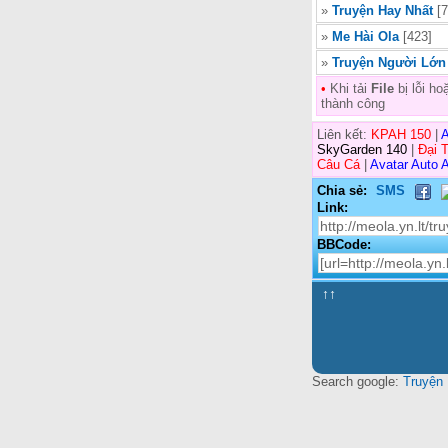
»
Truyện Hay Nhất
[7
»
Me Hài Ola
[423]
»
Truyện Người Lớn
•
Khi tải
File
bị lỗi h
thành công
Liên kết:
KPAH 150
|
A
SkyGarden 140
|
Đại 
Câu Cá
|
Avatar Auto A
Chia sẻ:
SMS
Link:
BBCode:
↑↑
Search google:
Truyện 