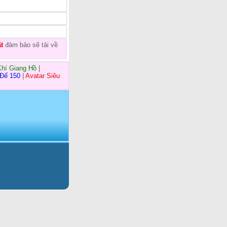
t
đảm bảo sẽ tải về
Khí Giang Hồ
|
 Đế 150
|
Avatar Siêu