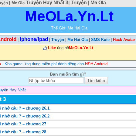
Truyện Hay Nhất 3| Truyện | Me Ola
uyện | Me Ola
MeOLa.Yn.Lt
Thế Giới Me Hài Ola
ndroid
Iphone/Ipad
|
|
Truyện
|
Me Hài Ola
|
SMS Kute
|
Hack Avatar
Like
ủng hộ
MeOLa.Yn.Lt
n
- Kho game ứng dụng miễn phí dành riêng cho
HĐH Android
Bạn muốn tìm gì?
ruyện Hay Nhất
t 3
i nhớ cậu ? – chương 26.1
i nhớ cậu ? – chương 26.2
ôi nhớ cậu ? – chương 27
ôi nhớ cậu ? – chương 28