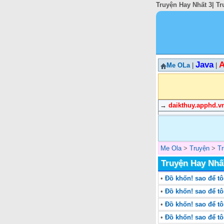
Truyện Hay Nhất 3| Tr
Java
A
Me OLa
|
|
→
daikthuy.apphd.v
Me Ola
>
Truyện
>
T
Truyện Hay Nhấ
•
Đồ khốn! sao để tô
•
Đồ khốn! sao để tô
•
Đồ khốn! sao để t
•
Đồ khốn! sao để t